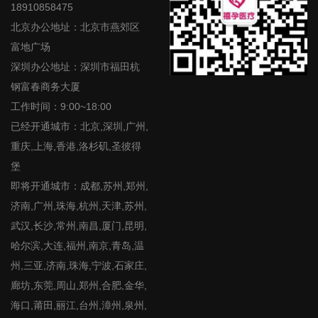
18910858475
北京办公地址：北京市燕郊区
富地广场
深圳办公地址：深圳市福田杭
钢富春商务大厦
工作时间：9:00~18:00
已经开通城市：北京,深圳,广州,
重庆,上海,香港,洛杉矶,圣彼得
堡
即将开通城市：成都,苏州,郑州,
济南,广州,珠海,杭州,天津,苏州,
武汉,长沙,常州,南昌,厦门,昆明,
哈尔滨,大连,福州,南京,青岛,温
州,三亚,济南,珠海,宁波,石家庄,
廊坊,东莞,周山,郑州,合肥,金华,
海口,莆田,丽江,台州,漳州,泉州,