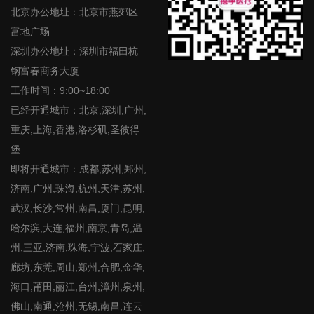
北京办公地址：北京市燕郊区
富地广场
深圳办公地址：深圳市福田杭
钢富春商务大厦
工作时间：9:00~18:00
已经开通城市：北京,深圳,广州,
重庆,上海,香港,洛杉矶,圣彼得
堡
即将开通城市：成都,苏州,郑州,
济南,广州,珠海,杭州,天津,苏州,
武汉,长沙,常州,南昌,厦门,昆明,
哈尔滨,大连,福州,南京,青岛,温
州,三亚,济南,珠海,宁波,石家庄,
廊坊,东莞,周山,郑州,合肥,金华,
海口,莆田,丽江,台州,漳州,泉州,
佛山,南通,沧州,无锡,南昌,连云