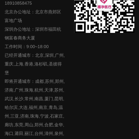
18910858475
北京办公地址：北京市燕郊区
富地广场
深圳办公地址：深圳市福田杭
钢富春商务大厦
工作时间：9:00~18:00
已经开通城市：北京,深圳,广州,
重庆,上海,香港,洛杉矶,圣彼得
堡
即将开通城市：成都,苏州,郑州,
济南,广州,珠海,杭州,天津,苏州,
武汉,长沙,常州,南昌,厦门,昆明,
哈尔滨,大连,福州,南京,青岛,温
州,三亚,济南,珠海,宁波,石家庄,
廊坊,东莞,周山,郑州,合肥,金华,
海口,莆田,丽江,台州,漳州,泉州,