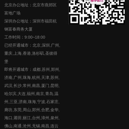
北京办公地址：北京市燕郊区
富地广场
深圳办公地址：深圳市福田杭
钢富春商务大厦
工作时间：9:00~18:00
已经开通城市：北京,深圳,广州,
重庆,上海,香港,洛杉矶,圣彼得
堡
即将开通城市：成都,苏州,郑州,
济南,广州,珠海,杭州,天津,苏州,
武汉,长沙,常州,南昌,厦门,昆明,
哈尔滨,大连,福州,南京,青岛,温
州,三亚,济南,珠海,宁波,石家庄,
廊坊,东莞,周山,郑州,合肥,金华,
海口,莆田,丽江,台州,漳州,泉州,
佛山,南通,沧州,无锡,南昌,连云