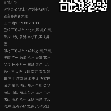
富地广场
深圳办公地址：深圳市福田杭
钢富春商务大厦
工作时间：9:00~18:00
已经开通城市：北京,深圳,广州,
重庆,上海,香港,洛杉矶,圣彼得
堡
即将开通城市：成都,苏州,郑州,
济南,广州,珠海,杭州,天津,苏州,
武汉,长沙,常州,南昌,厦门,昆明,
哈尔滨,大连,福州,南京,青岛,温
州,三亚,济南,珠海,宁波,石家庄,
廊坊,东莞,周山,郑州,合肥,金华,
海口,莆田,丽江,台州,漳州,泉州,
佛山,南通,沧州,无锡,南昌,连云
港,中山,齐齐哈尔,保定,张家口,