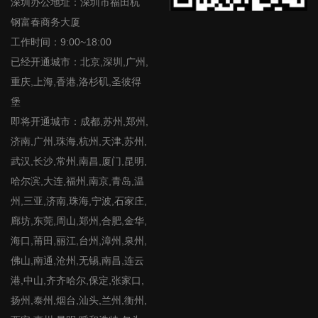
深圳办公地址：深圳市福田杭
钢富春商务大厦
工作时间：9:00~18:00
已经开通城市：北京,深圳,广州,
重庆,上海,香港,洛杉矶,圣彼得
堡
即将开通城市：成都,苏州,郑州,
济南,广州,珠海,杭州,天津,苏州,
武汉,长沙,常州,南昌,厦门,昆明,
哈尔滨,大连,福州,南京,青岛,温
州,三亚,济南,珠海,宁波,石家庄,
廊坊,东莞,周山,郑州,合肥,金华,
海口,莆田,丽江,台州,漳州,泉州,
佛山,南通,沧州,无锡,南昌,连云
港,中山,齐齐哈尔,保定,张家口,
扬州,泰州,烟台,汕头,兰州,衡州,