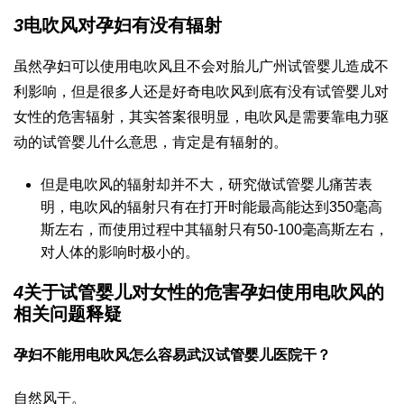
3
电吹风对孕妇有没有辐射
虽然孕妇可以使用电吹风且不会对胎儿
广州试管婴儿
造成不
利影响，但是很多人还是好奇电吹风到底有没有
试管婴儿对
女性的危害
辐射，其实答案很明显，电吹风是需要靠电力驱
动的
试管婴儿什么意思
，肯定是有辐射的。
但是电吹风的辐射却并不大，研究
做试管婴儿痛苦
表
明，电吹风的辐射只有在打开时能最高能达到350毫高
斯左右，而使用过程中其辐射只有50-100毫高斯左右，
对人体的影响时极小的。
4
关于
试管婴儿对女性的危害
孕妇使用电吹风的
相关问题释疑
孕妇不能用电吹风怎么容易
武汉试管婴儿医院
干？
自然风干。