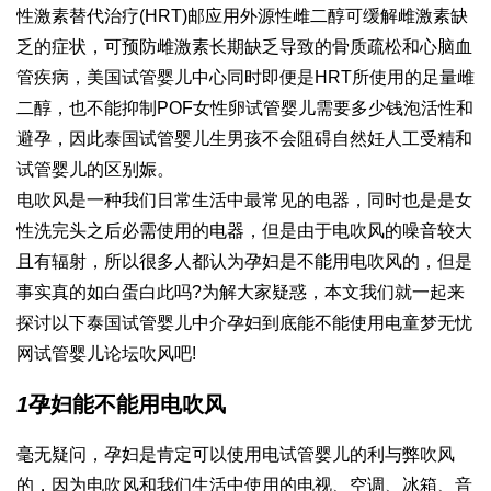
性激素替代治疗(HRT)邮应用外源性雌二醇可缓解雌激素缺
乏的症状，可预防雌激素长期缺乏导致的骨质疏松和心脑血
管疾病，美国试管婴儿中心同时即便是HRT所使用的足量雌
二醇，也不能抑制POF女性卵
试管婴儿需要多少钱
泡活性和
避孕，因此
泰国试管婴儿生男孩
不会阻碍自然妊
人工受精和
试管婴儿的区别
娠。
电吹风是一种我们日常生活中最常见的电器，同时也是是女
性洗完头之后必需使用的电器，但是由于电吹风的噪音较大
且有辐射，所以很多人都认为孕妇是不能用电吹风的，但是
事实真的如
白蛋白
此吗?为解大家疑惑，本文我们就一起来
探讨以下
泰国试管婴儿中介
孕妇到底能不能使用电
童梦无忧
网试管婴儿论坛
吹风吧!
1
孕妇能不能用电吹风
毫无疑问，孕妇是肯定可以使用电
试管婴儿的利与弊
吹风
的，因为电吹风和我们生活中使用的电视、空调、冰箱、音