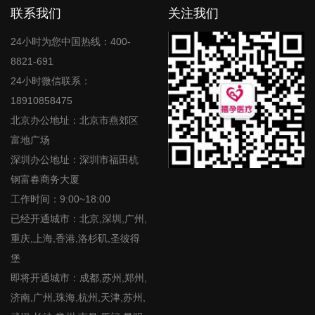
联系我们
关注我们
24小时为您中国热线：400-
8821-691
24小时微信联系：
18910858475
北京办公地址：北京市燕郊区
富地广场
深圳办公地址：深圳市福田杭
钢富春商务大厦
工作时间：9:00~18:00
已经开通城市：北京,深圳,广州,
重庆,上海,香港,洛杉矶,圣彼得
堡
即将开通城市：成都,苏州,郑州,
济南,广州,珠海,杭州,天津,苏州,