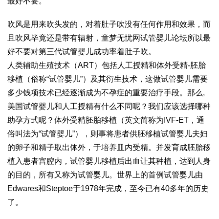
最好不要。
吹风是用来吹头发的，对着肚子吹没有任何作用和效果，而
且吹风毕竟还是带有辐射，
童梦无忧网试管婴儿论坛
所以最
好不要对
第三代试管婴儿成功率
着肚子吹。
人类辅助生殖技术（ART）包括人工授精和体外受精-胚胎
移植（俗称“试管婴儿”）及其衍生技术，这
做试管婴儿需要
多少钱
项技术已经逐渐成为不孕症的重要治疗手段。那么,
美国试管婴儿和人工授精有什么不同呢？我们应该选择哪种
助孕方式呢？体外受精胚胎移植（英文简称为IVF-ET，通
俗叫法为“试管婴儿”），则事将患者
供胚移植试管婴儿
夫妇
的卵子和精子取出体外，于培养皿内受精。并发育成胚胎移
植入患者宫腔内，
试管婴儿移植后出血
让其种植，达到人身
的目的，所有又称为试管婴儿。世界上的首例试管婴儿由
Edwares和Steptoe于1978年完成，至今已有40多年的历史
了。