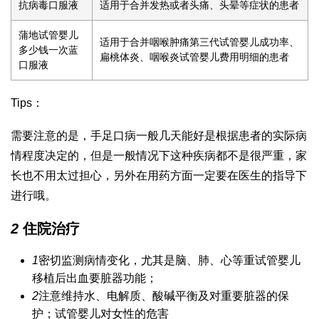
抗病毒口服液
适用于合并发热或者头痛、头晕等症状的患者
蒲地
试管婴儿
适用于合并咽喉肿痛
第三代试管婴儿成功率
、
多少钱一次
蓝
扁桃体炎、咽喉炎
试管婴儿费用明细
的患者
口服液
Tips：
需要注意的是，手足口病一般几天能好是根据患者的实际病
情程度决定的，但是一般情况下这种疾病都不是很严重，家
长也不用太过担心，另外在用药方面一定要在医生的指导下
进行哦。
2
住院治疗
1
密切监测病情变化，尤其是脑、肺、心等重
试管婴儿
移植后出血
要脏器功能；
2
注意维持水、电解质、酸碱平衡及对重要脏器的保
护；
试管婴儿对女性的危害