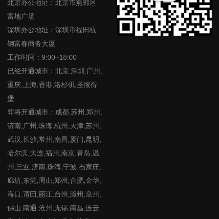
北京办公地址：北京市燕郊区
富地广场
深圳办公地址：深圳市福田杭
钢富春商务大厦
工作时间：9:00~18:00
已经开通城市：北京,深圳,广州,
重庆,上海,香港,洛杉矶,圣彼得
堡
即将开通城市：成都,苏州,郑州,
济南,广州,珠海,杭州,天津,苏州,
武汉,长沙,常州,南昌,厦门,昆明,
哈尔滨,大连,福州,南京,青岛,温
州,三亚,济南,珠海,宁波,石家庄,
廊坊,东莞,周山,郑州,合肥,金华,
海口,莆田,丽江,台州,漳州,泉州,
佛山,南通,沧州,无锡,南昌,连云