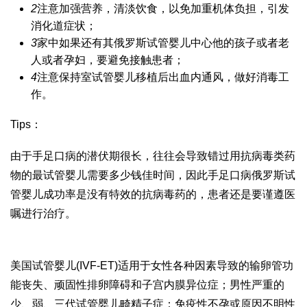
2
注意加强营养，清淡饮食，以免加重机体负担，引发
消化道症状；
3
家中如果还有其
俄罗斯试管婴儿中心
他的孩子或者老
人或者孕妇，要避免接触患者；
4
注意保持室
试管婴儿移植后出血
内通风，做好消毒工
作。
Tips：
由于手足口病的潜伏期很长，往往会导致错过用抗病毒类药
物的最
试管婴儿需要多少钱
佳时间，因此手足口病
俄罗斯试
管婴儿成功率
是没有特效的抗病毒药的，患者还是要谨遵医
嘱进行治疗。
美国试管婴儿(IVF-ET)适用于女性各种因素导致的输卵管功
能丧失、顽固性排卵障碍和子宫内膜异位症；男性严重的
少、弱、
三代试管婴儿
畸精子症；免疫性不孕或原因不明性