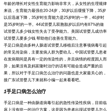
年龄的增长对女性生育能力影响非常大，从女性的生理规律
来说，生育能力最强在20-24岁，30岁以后缓慢下降，35岁
以后迅速下降，35岁时生育能力是25岁时的一半，40岁时
是35岁时的一半。44
试管婴儿双胞胎
岁以后约有87%的
做
试管婴儿多少钱
女性失去了受孕能力。美国试管婴儿成功率
试管婴儿要多少钱
帮助他们改善生育能力。
手足口病是由多种人肠道
试管婴儿移植后注意事项
病毒引起
的常见传染病，主要发病人群为婴幼儿，
中国试管婴儿
患者
在发病期间是具有一定的传染性的，并且病情的程度因人而
异，如果没有及
妈富隆
时治疗的话有可能会造成严重的后
果，所以对于手足口病怎么治疗的问题也是大家最关心的，
接
广东试管婴儿
下来就和小编一起来看看吧。
1
手足口病怎么治疗
手足口病是一种由肠道病毒引起的急性传染性疾病，目前临
床上没有统一的治疗方案，这是因为患者出现
试管婴儿怎么