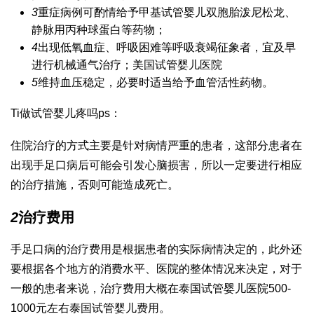
3
重症病例可酌情给予甲基
试管婴儿双胞胎
泼尼松龙、
静脉用丙种球蛋白等药物；
4
出现低氧血症、呼吸困难等呼吸衰竭征象者，宜及早
进行机械通气治疗；
美国试管婴儿医院
5
维持血压稳定，必要时适当给予血管活性药物。
Ti
做试管婴儿疼吗
ps：
住院治疗的方式主要是针对病情严重的患者，这部分患者在
出现手足口病后可能会引发心脑损害，所以一定要进行相应
的治疗措施，否则可能造成死亡。
2
治疗费用
手足口病的治疗费用是根据患者的实际病情决定的，此外还
要根据各个地方的消费水平、医院的整体情况来决定，对于
一般的患者来说，治疗费用大概在
泰国试管婴儿医院
500-
1000元左右
泰国试管婴儿费用
。