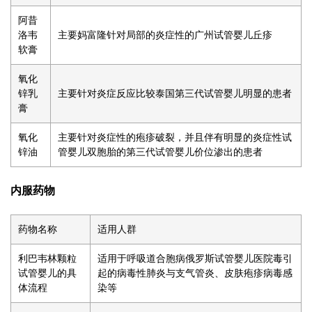
阿昔
洛韦
主要
妈富隆
针对局部的炎症性的
广州试管婴儿
丘疹
软膏
氧化
锌乳
主要针对炎症反应比较
泰国第三代试管婴儿
明显的患者
膏
氧化
主要针对炎症性的疱疹破裂，并且伴有明显的炎症性
试
锌油
管婴儿双胞胎
的
第三代试管婴儿价位
渗出的患者
内服药物
药物名称
适用人群
利巴韦林颗粒
适用于呼吸道合胞病
俄罗斯试管婴儿医院
毒引
试管婴儿的具
起的病毒性肺炎与支气管炎、皮肤疱疹病毒感
体流程
染等