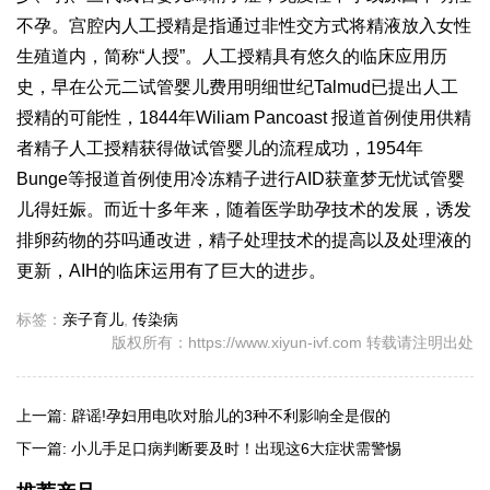
不孕。宫腔内人工授精是指通过非性交方式将精液放入女性
生殖道内，简称“人授”。人工授精具有悠久的临床应用历
史，早在公元二
试管婴儿费用明细
世纪Talmud已提出人工
授精的可能性，1844年Wiliam Pancoast 报道首例使用供精
者精子人工授精获得
做试管婴儿的流程
成功，1954年
Bunge等报道首例使用冷冻精子进行AID获
童梦无忧试管婴
儿
得妊娠。而近十多年来，随着医学助孕技术的发展，诱发
排卵药物的
芬吗通
改进，精子处理技术的提高以及处理液的
更新，AIH的临床运用有了巨大的进步。
标签：
亲子育儿
,
传染病
版权所有：https://www.xiyun-ivf.com 转载请注明出处
上一篇:
辟谣!孕妇用电吹对胎儿的3种不利影响全是假的
下一篇:
小儿手足口病判断要及时！出现这6大症状需警惕