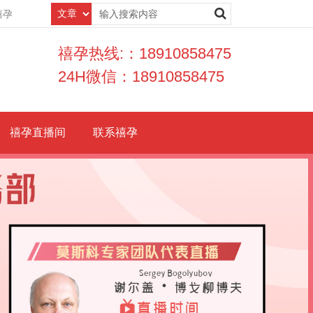
禧孕
禧孕热线:：18910858475
24H微信：18910858475
禧孕直播间
联系禧孕