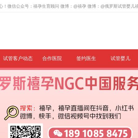
心！微信公众号：禧孕生育顾问 微博：@禧孕 微博：@俄罗斯试管婴儿
试管客户动态
合作医院
签约医生
试管婴儿