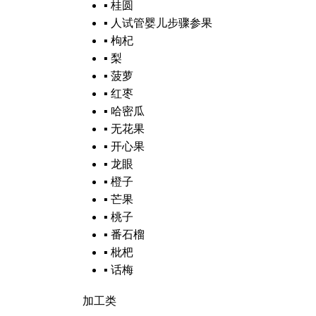
▪
桂圆
▪
人
试管婴儿步骤
参果
▪
枸杞
▪
梨
▪
菠萝
▪
红枣
▪
哈密瓜
▪
无花果
▪
开心果
▪
龙眼
▪
橙子
▪
芒果
▪
桃子
▪
番石榴
▪
枇杷
▪
话梅
加工类