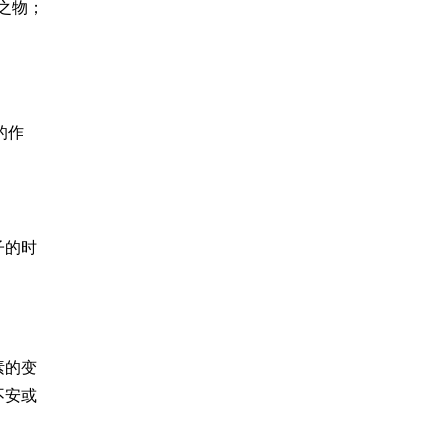
之物；
的作
子的时
素的变
不安或