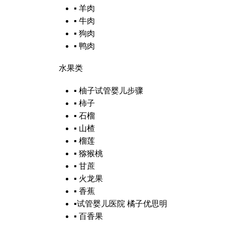
▪
羊肉
▪
牛肉
▪
狗肉
▪
鸭肉
水果类
▪
柚子
试管婴儿步骤
▪
柿子
▪
石榴
▪
山楂
▪
榴莲
▪
猕猴桃
▪
甘蔗
▪
火龙果
▪
香蕉
▪
试管婴儿医院
橘子
优思明
▪
百香果