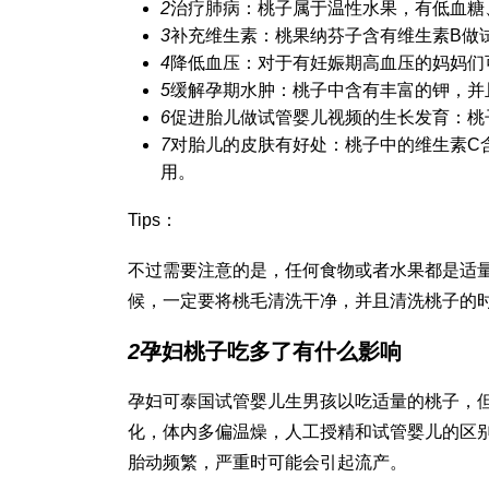
2
治疗肺病：桃子属于温性水果，有低血糖
3
补充维生素：桃
果纳芬
子含有维生素B
做
4
降低血压：对于有妊娠期高血压的妈妈们
5
缓解孕期水肿：桃子中含有丰富的钾，并
6
促进胎儿
做试管婴儿视频
的生长发育：桃
7
对胎儿的皮肤有好处：桃子中的维生素C
用。
Tips：
不过需要注意的是，任何食物或者水果都是适
候，一定要将桃毛清洗干净，并且清洗桃子的
2
孕妇桃子吃多了有什么影响
孕妇可
泰国试管婴儿生男孩
以吃适量的桃子，
化，体内多偏温燥，
人工授精和试管婴儿的区
胎动频繁，严重时可能会引起流产。