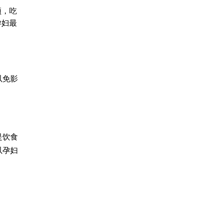
频
，吃
孕妇最
以免影
是饮食
以孕妇