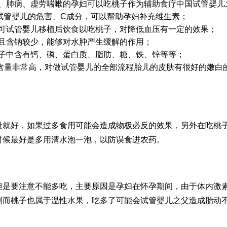
、肺病、虚劳喘嗽的孕妇可以吃桃子作为辅助食疗
中国试管婴儿
试管婴儿的危害
、C成分，可以帮助孕妇补充维生素；
可
试管婴儿移植后饮食
以吃桃子，对降低血压有一定的效果；
且含钠较少，能够对水肿产生缓解的作用；
子中含有钙、磷、蛋白质、脂肪、糖、铁、锌等等；
含量非常高，对
做试管婴儿的全部流程
胎儿的皮肤有很好的嫩白
量就好，如果过多食用可能会造成物极必反的效果，另外在吃桃
时候最好是多用清水泡一泡，以防误食进农药。
但是要注意不能多吃，主要原因是孕妇在怀孕期间，由于体内激
别
而桃子也属于温性水果，吃多了可能会
试管婴儿之父
造成胎动