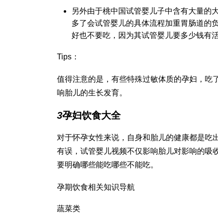
另外由于桃
中国试管婴儿
子中含有大量的
多了会
试管婴儿的具体流程
加重胃肠道的
好也不要吃，因为其
试管婴儿要多少钱
有
Tips：
值得注意的是，有些特殊过敏体质的孕妇，吃
响胎儿的生长发育。
3
孕妇饮食大全
对于怀孕女性来说，自身和胎儿的健康都是吃
有误，
试管婴儿视频
不仅影响胎儿对影响的吸
要明确哪些能吃哪些不能吃。
孕期饮食相关知识导航
蔬菜类