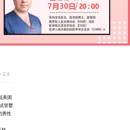
>
正文
低美国
试管婴
的男性
荔枝、