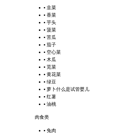
▪
韭菜
▪
香菜
▪
芋头
▪
菠菜
▪
苦瓜
▪
茄子
▪
空心菜
▪
木瓜
▪
苋菜
▪
黄花菜
▪
绿豆
▪
萝卜
什么是试管婴儿
▪
红薯
▪
油桃
肉食类
▪
兔肉