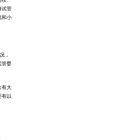
做试管
就和小
况，
试管婴
含有大
要有以