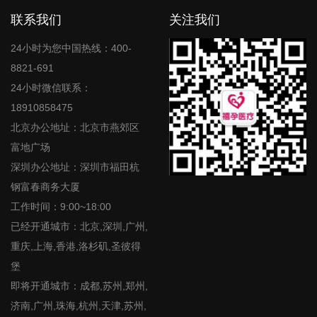
联系我们
关注我们
24小时为您中国热线：400-
8821-691
24小时微信联系：
18910858475
北京办公地址：北京市燕郊区
富地广场
深圳办公地址：深圳市福田杭
钢富春商务大厦
工作时间：9:00~18:00
已经开通城市：北京,深圳,广州,
重庆,上海,香港,洛杉矶,圣彼得
堡
即将开通城市：成都,苏州,郑州,
济南,广州,珠海,杭州,天津,苏州,