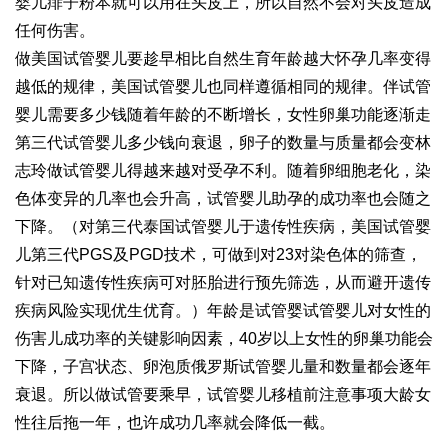
婴儿痱子粉本就可以用在头皮上，所以自然不会对头皮造成
任何伤害。
做美国试管婴儿要趁早相比自然生育年龄越大怀孕几率变得
越低的规律，美国试管婴儿也同样遵循相同的规律。伴
试管
婴儿需要多少钱
随着年龄的不断增长，女性卵巢功能逐渐走
第三代试管婴儿多少钱
向衰退，卵子的数量与质量都会变
林
志玲做试管婴儿
得越来越对受孕不利。随着卵细胞老化，染
色体变异的几率也会升高，试管婴儿助孕的成功率也会随之
下降。（对
第三代泰国试管婴儿
于遗传性疾病，美国试管婴
儿第三代PGS及PGD技术，可做到对23对染色体的筛查，
针对已知遗传性疾病可对胚胎进行预先筛选，从而避开遗传
疾病风险实现优生优育。）年龄是试管婴
试管婴儿对女性的
伤害
儿成功率的关键影响因素，40岁以上女性的卵巢功能会
下降，子宫状态、卵泡质
俄罗斯试管婴儿
量和数量都会逐年
衰退。所以做试管要乘早，
试管婴儿移植前注意事项
大龄女
性往后拖一年，也许成功几率就会降低一截。