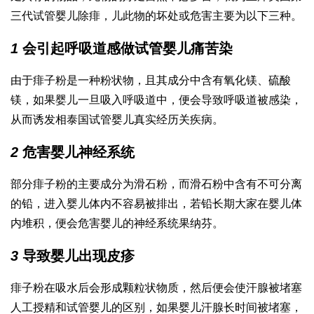
三代试管婴儿
除痱，儿此物的坏处或危害主要为以下三种。
1
会引起呼吸道感
做试管婴儿痛苦
染
由于痱子粉是一种粉状物，且其成分中含有氧化镁、硫酸
镁，如果婴儿一旦吸入呼吸道中，便会导致呼吸道被感染，
从而诱发相
泰国试管婴儿真实经历
关疾病。
2
危害婴儿神经系统
部分痱子粉的主要成分为滑石粉，而滑石粉中含有不可分离
的铅，进入婴儿体内不容易被排出，若铅长期大家在婴儿体
内堆积，便会危害婴儿的神经系统
果纳芬
。
3
导致婴儿出现皮疹
痱子粉在吸水后会形成颗粒状物质，然后便会使汗腺被堵塞
人工授精和试管婴儿的区别
，如果婴儿汗腺长时间被堵塞，