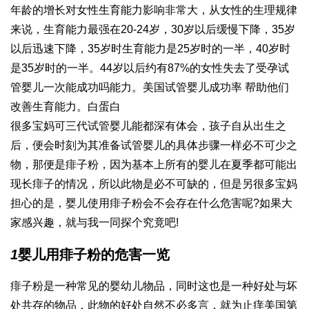
年龄的增长对女性生育能力影响非常大，从女性的生理规律
来说，生育能力最强在20-24岁，30岁以后缓慢下降，35岁
以后迅速下降，35岁时生育能力是25岁时的一半，40岁时
是35岁时的一半。44岁以后约有87%的女性失去了受孕
试
管婴儿一次能成功吗
能力。美国试管婴儿成功率 帮助他们
改善生育能力。
白蛋白
很多宝妈可
三代试管婴儿
能都深有体会，孩子自从出生之
后，便会时刻为其准备
试管婴儿的具体步骤
一样必不可少之
物，那便是痱子粉，因为基本上所有的婴儿在夏季都可能出
现长痱子的情况，所以此物是必不可缺的，但是另很多宝妈
担心的是，婴儿使用痱子粉会不会存在什么危害呢?如果大
家感兴趣，就与我一同探个究竟吧!
1
婴儿用痱子粉的危害一览
痱子粉是一种常见的婴幼儿物品，同时这也是一种好处与坏
处共存的物品，此物的好处自然不必多言，就为止痒
美国第