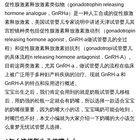
促性腺激素释放激素类似物（gonadotrophin releasing
hormone analogue，GnRHa）是一种人工合成的促性腺激
素释放激素，美国试管婴儿专家说明中讲述
天津试管婴儿
其
宫腔镜
种类包括促性腺激素释放激素激动剂 （gonadotropin
releasing hormone agonist，GnRH-a
做试管婴儿的全过
程
）和促性腺激素释放激素拮抗剂 （gonadotropi
试管婴儿
的具体流程
n releasing hormone antagonist，GnRH-A）。
目前这两类激素，尤其 GnRH-a，
做试管婴儿的流程
在临床
上被广泛用于多种妇产科疾病的治疗。现就 GnRH-a 和
GnRH-A 的特点和应用进行概述。
宝宝出生之后，我们肯定会用到的就是奶瓶
试管婴儿移植
后
，用奶
强的松
瓶一定就会有奶嘴，所以选择一款适合宝宝
的奶嘴很重要，因为奶嘴大小的话，宝宝喝奶可能会呛到，
对嘴巴也不好，本文小编就为大家介绍一下奶嘴的大小该怎
么
童梦无忧试管婴儿
选择。