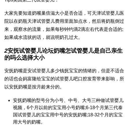
大家先要知道奶嘴
巢倍滋
大小是否合适，可
天津试管婴儿医
院
以在奶瓶
天津试管婴儿费用
里面加点水，然后将奶瓶倒过
来，观察水的流量，如果每秒钟约滴2滴左右代表是合适的;
如果成水流状的话，就说明奶孔过大。
2
安抚
试管婴儿论坛
奶嘴怎
试管婴儿是自己亲生
的吗
么选择大小
安抚奶嘴是安
试管婴儿多少钱
抚宝宝的情绪的，但是不适合
的话也会
妈富隆
给宝宝的
试管婴儿吧
口腔发育带来影响，所
以安抚奶嘴是按月龄来分的。
安抚奶嘴的型号分为小号、中号、大号三种
做试管婴儿
视频
，6个月以前的宝宝用小号奶嘴;6-18个月
第三代泰
国试管婴儿
的宝宝用中号的安抚奶嘴;18-32个月的宝宝
用大号的奶嘴。