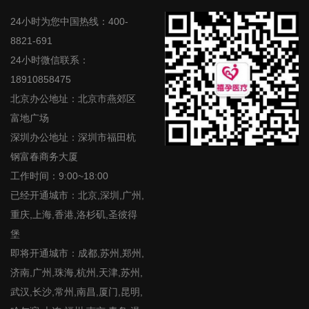
24小时为您中国热线：400-
8821-691
24小时微信联系：
18910858475
北京办公地址：北京市燕郊区
富地广场
深圳办公地址：深圳市福田杭
钢富春商务大厦
工作时间：9:00~18:00
已经开通城市：北京,深圳,广州,
重庆,上海,香港,洛杉矶,圣彼得
堡
即将开通城市：成都,苏州,郑州,
济南,广州,珠海,杭州,天津,苏州,
武汉,长沙,常州,南昌,厦门,昆明,