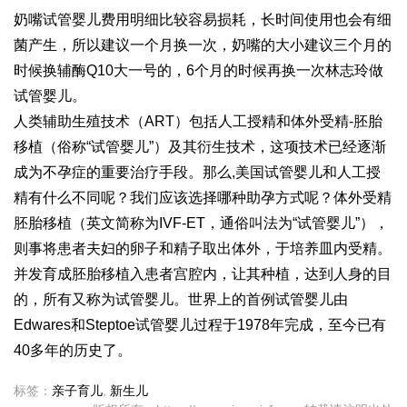
奶嘴
试管婴儿费用明细
比较容易损耗，长时间使用也会有细
菌产生，所以建议一个月换一次，奶嘴的大小建议三个月的
时候换
辅酶Q10
大一号的，6个月的时候再换一次
林志玲做
试管婴儿
。
人类辅助生殖技术（ART）包括人工授精和体外受精-胚胎
移植（俗称“试管婴儿”）及其衍生技术，这项技术已经逐渐
成为不孕症的重要治疗手段。那么,美国试管婴儿和人工授
精有什么不同呢？我们应该选择哪种助孕方式呢？体外受精
胚胎移植（英文简称为IVF-ET，通俗叫法为“试管婴儿”），
则事将患者夫妇的卵子和精子取出体外，于培养皿内受精。
并发育成胚胎移植入患者宫腔内，让其种植，达到人身的目
的，所有又称为试管婴儿。世界上的首例试管婴儿由
Edwares和Steptoe
试管婴儿过程
于1978年完成，至今已有
40多年的历史了。
标签：
亲子育儿
,
新生儿