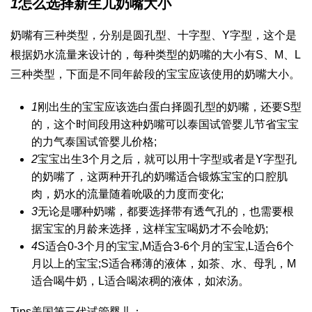
1
怎么选择新生儿奶嘴大小
奶嘴有三种类型，分别是圆孔型、十字型、Y字型，这个是
根据奶水流量来设计的，每种类型的奶嘴的大小有S、M、L
三种类型，下面是不同年龄段的宝宝应该使用的奶嘴大小。
1
刚出生的宝宝应该选
白蛋白
择圆孔型的奶嘴，还要S型
的，这个时间段用这种奶嘴可以
泰国试管婴儿
节省宝宝
的力气
泰国试管婴儿价格
;
2
宝宝出生3个月之后，就可以用十字型或者是Y字型孔
的奶嘴了，这两种开孔的奶嘴适合锻炼宝宝的口腔肌
肉，奶水的流量随着吮吸的力度而变化;
3
无论是哪种奶嘴，都要选择带有透气孔的，也需要根
据宝宝的月龄来选择，这样宝宝喝奶才不会呛奶;
4
S适合0-3个月的宝宝,M适合3-6个月的宝宝,L适合6个
月以上的宝宝;S适合稀薄的液体，如茶、水、母乳，M
适合喝牛奶，L适合喝浓稠的液体，如浓汤。
Tips
美国第三代试管婴儿
：