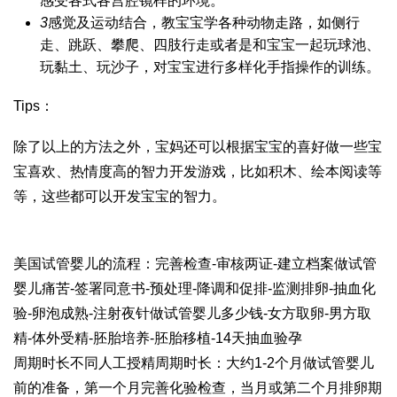
感受各式各
宫腔镜
样的环境。
3
感觉及运动结合，教宝宝学各种动物走路，如侧行
走、跳跃、攀爬、四肢行走或者是和宝宝一起玩球池、
玩黏土、玩沙子，对宝宝进行多样化手指操作的训练。
Tips：
除了以上的方法之外，宝妈还可以根据宝宝的喜好做一些宝
宝喜欢、热情度高的智力开发游戏，比如积木、绘本阅读等
等，这些都可以开发宝宝的智力。
美国试管婴儿的流程：完善检查-审核两证-建立档案
做试管
婴儿痛苦
-签署同意书-预处理-降调和促排-监测排卵-抽血化
验-卵泡成熟-注射夜针
做试管婴儿多少钱
-女方取卵-男方取
精-体外受精-胚胎培养-胚胎移植-14天抽血验孕
周期时长不同人工授精周期时长：大约1-2个月
做试管婴儿
前的准备
，第一个月完善化验检查，当月或第二个月排卵期