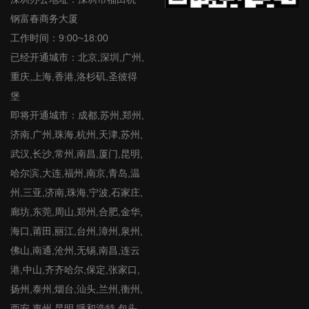
钢富春商务大厦
工作时间：9:00~18:00
已经开通城市：北京,深圳,广州,
重庆,上海,香港,洛杉矶,圣彼得
堡
即将开通城市：成都,苏州,郑州,
济南,广州,珠海,杭州,天津,苏州,
武汉,长沙,常州,南昌,厦门,昆明,
哈尔滨,大连,福州,南京,青岛,温
州,三亚,济南,珠海,宁波,石家庄,
廊坊,东莞,周山,郑州,合肥,金华,
海口,莆田,丽江,台州,漳州,泉州,
佛山,南通,沧州,无锡,南昌,连云
港,中山,齐齐哈尔,保定,张家口,
扬州,泰州,烟台,汕头,兰州,衡州,
西安,惠州,昆明,呼和浩特,包头,