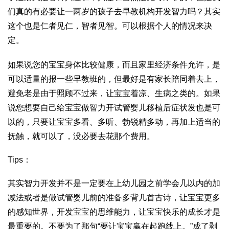
们真的有必要让一两岁的孩子去早教机构开发智力吗？其实
这个也是仁者见仁，智者见智。可以根据个人的情况来决
定。
如果说您的宝宝身体比较健康，而且家里经济条件允许，是
可以适量的报一些早教班的，但最好是有家长陪同着去上，
避免老是由于照顾不过来，让宝宝着凉、生病之类的。如果
说您想要自己给宝宝做智力开
试管婴儿移植后症状
发也是可
以的，只要让宝宝多看、多听、
勃锐精
多动，再加上适当的
抚触，就可以了，没必要去花那个费用。
Tips：
其实智力开发并不是一定要在上幼儿园之前学会几以内的加
减法或者是
做试管婴儿前的准备
多背几首古诗，让宝宝更多
的感知世界，开发宝宝的思维能力，让宝宝快乐的成长才是
最重要的。不要为了那句“要让宝宝赢在起跑线上。”成了剥