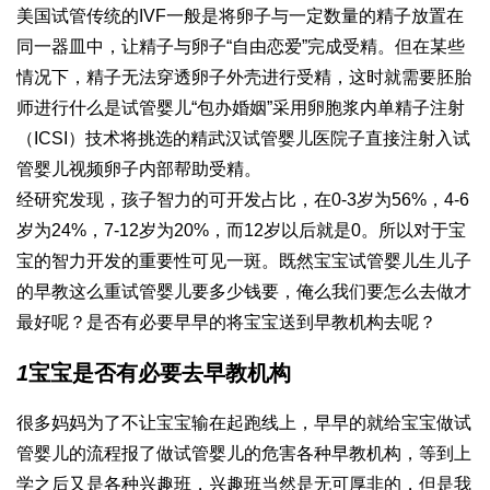
美国试管传统的IVF一般是将卵子与一定数量的精子放置在
同一器皿中，让精子与卵子“自由恋爱”完成受精。但在某些
情况下，精子无法穿透卵子外壳进行受精，这时就需要胚胎
师进行
什么是试管婴儿
“包办婚姻”采用卵胞浆内单精子注射
（ICSI）技术将挑选的精
武汉试管婴儿医院
子直接注射入
试
管婴儿视频
卵子内部帮助受精。
经研究发现，孩子智力的可开发占比，在0-3岁为56%，4-6
岁为24%，7-12岁为20%，而12岁以后就是0。所以对于宝
宝的智力开发的重要性可见一斑。既然宝宝
试管婴儿生儿子
的早教这么重
试管婴儿要多少钱
要，俺么我们要怎么去做才
最好呢？是否有必要早早的将宝宝送到早教机构去呢？
1
宝宝是否有必要去早教机构
很多妈妈为了不让宝宝输在起跑线上，早早的就给宝宝
做试
管婴儿的流程
报了
做试管婴儿的危害
各种早教机构，等到上
学之后又是各种兴趣班，兴趣班当然是无可厚非的，但是我