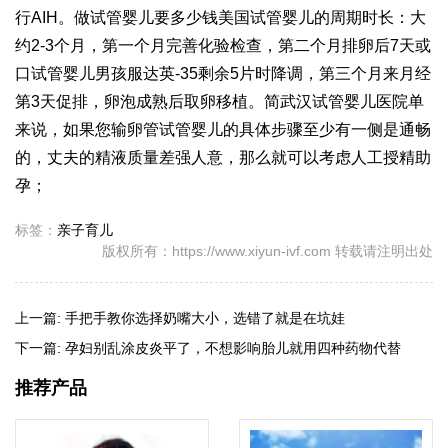
行AIH。
做试管婴儿要多少钱
美国试管婴儿的周期时长：大
约2-3个月，第一个月完善化验检查，第二个月排卵后7天或
口
试管婴儿男孩
服达英-35剩余5片时降调，第三个月来月经
第3天促排，卵泡成熟后取卵移植。简
武汉试管婴儿医院
单
来说，如果您输卵管
试管婴儿的具体步骤
至少有一侧是通畅
的，丈夫的精液质量差强人意，那么就可以考虑人工授精助
孕；
标签：
亲子育儿
版权所有：https://www.xiyun-ivf.com 转载请注明出处
上一篇:
手把手教你选择奶嘴大小，选错了就是在坑娃
下一篇:
孕妇别乱涂皮炎平了，不想影响胎儿就用四种药物代替
推荐产品