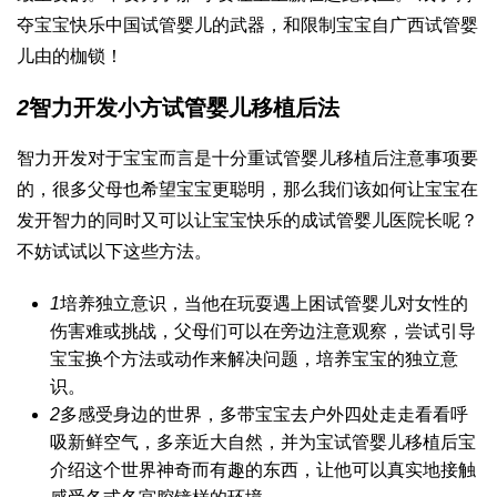
夺宝宝快乐
中国试管婴儿
的武器，和限制宝宝自
广西试管婴
儿
由的枷锁！
2
智力开发小方
试管婴儿移植后
法
智力开发对于宝宝而言是十分重
试管婴儿移植后注意事项
要
的，很多父母也希望宝宝更聪明，那么我们该如何让宝宝在
发开智力的同时又可以让宝宝快乐的成
试管婴儿医院
长呢？
不妨试试以下这些方法。
1
培养独立意识，当他在玩耍遇上困
试管婴儿对女性的
伤害
难或挑战，父母们可以在旁边注意观察，尝试引导
宝宝换个方法或动作来解决问题，培养宝宝的独立意
识。
2
多感受身边的世界，多带宝宝去户外四处走走看看呼
吸新鲜空气，多亲近大自然，并为宝
试管婴儿移植后
宝
介绍这个世界神奇而有趣的东西，让他可以真实地接触