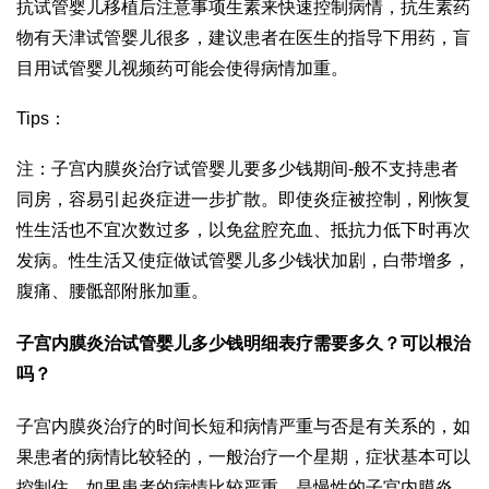
抗
试管婴儿移植后注意事项
生素来快速控制病情，抗生素药
物有
天津试管婴儿
很多，建议患者在医生的指导下用药，盲
目用
试管婴儿视频
药可能会使得病情加重。
Tips：
注：子宫内膜炎治疗
试管婴儿要多少钱
期间-般不支持患者
同房，容易引起炎症进一步扩散。即使炎症被控制，刚恢复
性生活也不宜次数过多，以免盆腔充血、抵抗力低下时再次
发病。性生活又使症
做试管婴儿多少钱
状加剧，白带增多，
腹痛、腰骶部附胀加重。
子宫内膜炎治
试管婴儿多少钱明细表
疗需要多久？可以根治
吗？
子宫内膜炎治疗的时间长短和病情严重与否是有关系的，如
果患者的病情比较轻的，一般治疗一个星期，症状基本可以
控制住。如果患者的病情比较严重，是慢性的子宫内膜炎，