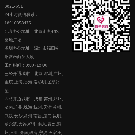
8821-691
24小时微信联系：
18910858475
北京办公地址：北京市燕郊区
富地广场
深圳办公地址：深圳市福田杭
钢富春商务大厦
工作时间：9:00~18:00
已经开通城市：北京,深圳,广州,
重庆,上海,香港,洛杉矶,圣彼得
堡
即将开通城市：成都,苏州,郑州,
济南,广州,珠海,杭州,天津,苏州,
武汉,长沙,常州,南昌,厦门,昆明,
哈尔滨,大连,福州,南京,青岛,温
州,三亚,济南,珠海,宁波,石家庄,