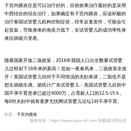
子宫内膜炎症是可以治疗好的，目前效果治疗最好的是采用
中西结合的综合治疗，如果确定有子宫内膜炎，应该积极的
治疗
泰国试管婴儿机构
控制症状，经常反复发作，可能会引
起贫血，导致身体的免疫力低下，女
试管婴儿的成功率
性身
体抗病能力变差。
随着国家开放二孩政策，2016年我国人口出生数量
试管婴
儿过程
创下16年来的新高！忽如一夜春风来，二孩政策全放
开！美国试管婴儿但对于不同情况的夫妇来讲，二胎也不是
想生就能生滴。据统计
广东试管婴儿
：美国试管婴儿目前中
国不孕不育患者已超过4000万，占育龄人口的12.5-15％。
每8对夫妇中就有
童梦无忧网试管婴儿论坛
1对不孕不育。
标签：
子宫内膜炎
版权所有：https://www.xiyun-ivf.com 转载请注明出处