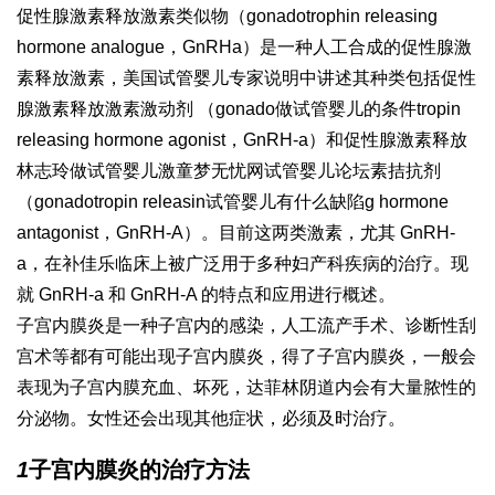
促性腺激素释放激素类似物（gonadotrophin releasing
hormone analogue，GnRHa）是一种人工合成的促性腺激
素释放激素，美国试管婴儿专家说明中讲述其种类包括促性
腺激素释放激素激动剂 （gonado
做试管婴儿的条件
tropin
releasing hormone agonist，GnRH-a）和促性腺激素释放
林志玲做试管婴儿
激
童梦无忧网试管婴儿论坛
素拮抗剂
（gonadotropin releasin
试管婴儿有什么缺陷
g hormone
antagonist，GnRH-A）。目前这两类激素，尤其 GnRH-
a，在
补佳乐
临床上被广泛用于多种妇产科疾病的治疗。现
就 GnRH-a 和 GnRH-A 的特点和应用进行概述。
子宫内膜炎是一种子宫内的感染，人工流产手术、诊断性刮
宫术等都有可能出现子宫内膜炎，得了子宫内膜炎，一般会
表现为子宫内膜充血、坏死，
达菲林
阴道内会有大量脓性的
分泌物。女性还会出现其他症状，必须及时治疗。
1
子宫内膜炎的治疗方法