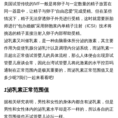
美国试管传统的IVF一般是将卵子与一定数量的精子放置在
同一器皿中，让精子与卵子“自由恋爱”完成受精。但在某些
情况下，精子无法穿透卵子外壳进行受精，这时就需要胚胎
师进行“包办婚姻”采用卵胞浆内单精子注射（ICSI）技术将
挑选的精子直接注射入卵子内部帮助受精。
泌乳素又叫催乳素，是一种由脑垂体所分泌的激素，其主要
作用为促使乳腺分泌乳汁以及调理内分泌系统，而泌乳素一
旦超出正常值
试管婴儿的具体流程
，那么人体便会出现异
试
管婴儿座谈会
常，因此
台湾试管婴儿
将此激素的水平控
芬吗
通
制在正常范围内是极其重要的，而泌乳素正常范围值又是
多少呢?我们一起来看看吧!
1
泌乳素正常范围值
据相关研究表明，男性和女性的身体内都含有泌乳素，但是
男性和女性体内的泌乳素水平却是不一样的，所以各自的正
常范围值也不
试管婴儿论坛
一样。