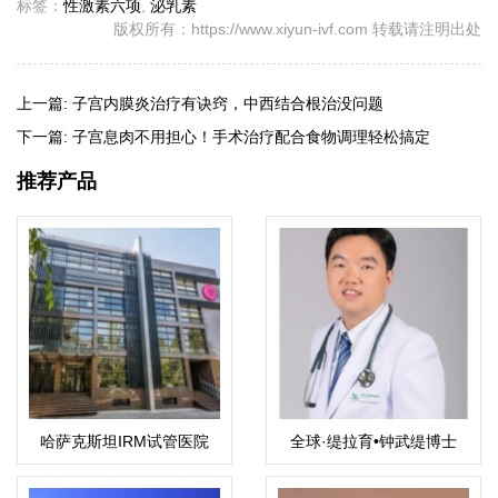
标签：
性激素六项
,
泌乳素
版权所有：https://www.xiyun-ivf.com 转载请注明出处
上一篇:
子宫内膜炎治疗有诀窍，中西结合根治没问题
下一篇:
子宫息肉不用担心！手术治疗配合食物调理轻松搞定
推荐产品
哈萨克斯坦IRM试管医院
全球·缇拉育•钟武缇博士