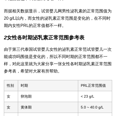
而据相关数据显示，
试管婴儿网
男性泌乳素的正常范围值为
20 g/L以内，而女性的泌乳素正常范围是变化的，在不同时
期内女性PRL的正常值都不一样。
2
女性各时期泌乳素正常范围参考表
由于
第三代泰国试管婴儿
女性的泌乳素正常范
试管婴儿一次
能成功吗
围值是变化的，所以不同时期的正常范围都不一
样，对此这里就为大家分享一张女性各时期泌乳素正常范围
参考表，希望对大家有所帮助。
性别
时期
PRL正常范围值
女
卵泡期
< 23 g/L
女
黄体期
5.0 ~ 40.0 g/L