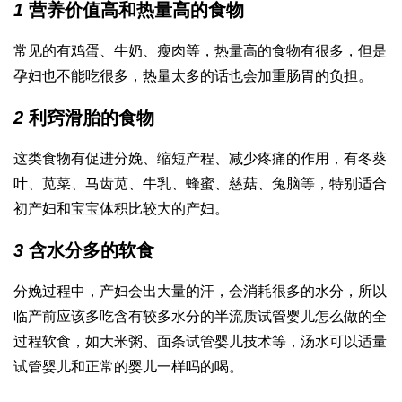
1
营养价值高和热量高的食物
常见的有鸡蛋、牛奶、瘦肉等，热量高的食物有很多，但是
孕妇也不能吃很多，热量太多的话也会加重肠胃的负担。
2
利窍滑胎的食物
这类食物有促进分娩、缩短产程、减少疼痛的作用，有冬葵
叶、苋菜、马齿苋、牛乳、蜂蜜、慈菇、兔脑等，特别适合
初产妇和宝宝体积比较大的产妇。
3
含水分多的软食
分娩过程中，产妇会出大量的汗，会消耗很多的水分，所以
临产前应该多吃含有较多水分的半流质
试管婴儿怎么做的全
过程
软食，如大米粥、面条
试管婴儿技术
等，汤水可以适量
试管婴儿和正常的婴儿一样吗
的喝。