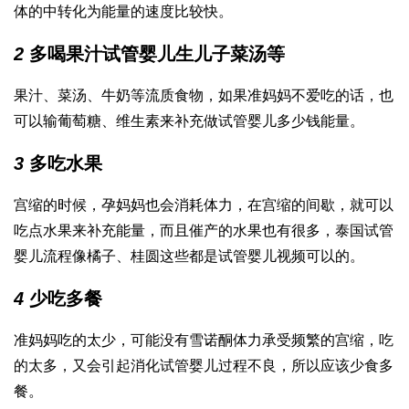
体的中转化为能量的速度比较快。
2
多喝果汁
试管婴儿生儿子
菜汤等
果汁、菜汤、牛奶等流质食物，如果准妈妈不爱吃的话，也
可以输葡萄糖、维生素来补充
做试管婴儿多少钱
能量。
3
多吃水果
宫缩的时候，孕妈妈也会消耗体力，在宫缩的间歇，就可以
吃点水果来补充能量，而且催产的水果也有很多，
泰国试管
婴儿流程
像橘子、桂圆这些都是
试管婴儿视频
可以的。
4
少吃多餐
准妈妈吃的太少，可能没有
雪诺酮
体力承受频繁的宫缩，吃
的太多，又会引起消化
试管婴儿过程
不良，所以应该少食多
餐。