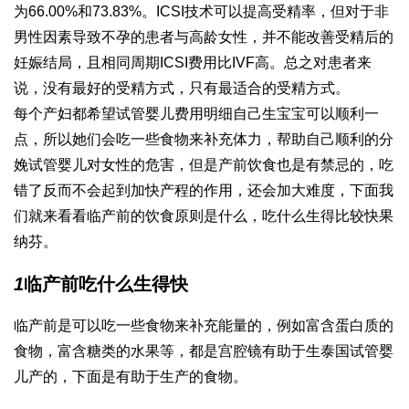
为66.00%和73.83%。ICSI技术可以提高受精率，但对于非
男性因素导致不孕的患者与高龄女性，并不能改善受精后的
妊娠结局，且相同周期ICSI费用比IVF高。总之对患者来
说，没有最好的受精方式，只有最适合的受精方式。
每个产妇都希望
试管婴儿费用明细
自己生宝宝可以顺利一
点，所以她们会吃一些食物来补充体力，帮助自己顺利的分
娩
试管婴儿对女性的危害
，但是产前饮食也是有禁忌的，吃
错了反而不会起到加快产程的作用，还会加大难度，下面我
们就来看看临产前的饮食原则是什么，吃什么生得比较快
果
纳芬
。
1
临产前吃什么生得快
临产前是可以吃一些食物来补充能量的，例如富含蛋白质的
食物，富含糖类的水果等，都是
宫腔镜
有助于生
泰国试管婴
儿
产的，下面是有助于生产的食物。