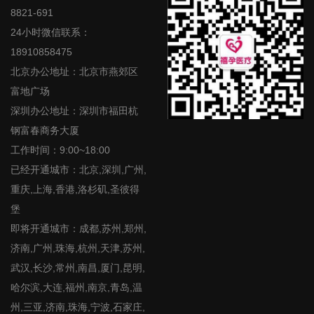
8821-691
24小时微信联系：
18910858475
北京办公地址：北京市燕郊区
富地广场
深圳办公地址：深圳市福田杭
钢富春商务大厦
工作时间：9:00~18:00
已经开通城市：北京,深圳,广州,
重庆,上海,香港,洛杉矶,圣彼得
堡
即将开通城市：成都,苏州,郑州,
济南,广州,珠海,杭州,天津,苏州,
武汉,长沙,常州,南昌,厦门,昆明,
哈尔滨,大连,福州,南京,青岛,温
州,三亚,济南,珠海,宁波,石家庄,