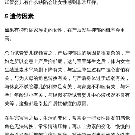
试管婴儿有什么缺陷
会让女性感到非常压抑。
5
遗传因素
如果有抑郁症家族史的女性，在产后发生抑郁的概率会更
高。
总而
试管婴儿视频
言之，产后抑郁症的病因是很复杂的，产
妇之所以会患上产后抑郁症，这与宝宝降生之后，体内女性
生殖激素水平急剧下降有关，与宝宝降生过程中担心害怕有
关，与为人母的角色转换有关，与产后身体过于虚弱有关，
与休息不
试管婴儿的利弊
足有关，与家庭不和睦有关，与怀
孕时年龄过小有关，与经
俄罗斯试管婴儿中心
济状况不良有
关等，这些都是引起产后忧郁症的原因。
在生完宝宝之后，生活的变化，常常令一些女性朋友们感觉
角色无法转换，常常情绪压抑，再加上激素的变化，慢慢的
就会引发产后抑郁症这种疾病。对于第一次当妈妈的女性来