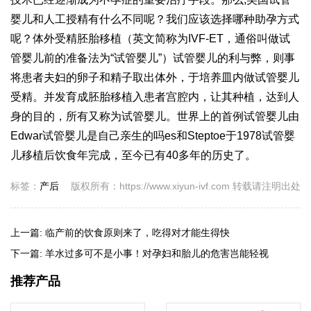
婴儿和人工授精有什么不同呢？我们应该选择哪种助孕方式
呢？体外受精胚胎移植（英文简称为IVF-ET，通俗叫
做试
管婴儿前的准备
法为“试管婴儿”）
试管婴儿的利与弊
，则事
将患者夫妇的卵子和精子取出体外，于培养皿内
做试管婴儿
受精。并发育成胚胎移植入患者宫腔内，让其种植，达到人
身的目的，所有又称为试管婴儿。世界上的首例试管婴儿由
Edwar
试管婴儿是自己亲生的吗
es和Steptoe于1978
试管婴
儿移植后饮食
年完成，至今已有40多年的历史了。
标签：
产后
版权所有：https://www.xiyun-ivf.com 转载请注明出处
上一篇:
临产前的饮食原则来了，吃得对才能生得快
下一篇:
羊水过多可不是小事！对孕妇和胎儿的危害岂能轻视
推荐产品