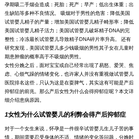
孕期吸二手烟会造成：死胎；死产；早产；低出生体重；出
生缺陷等多种不良情况。 吸烟对于男性的危害：降低美国
试管婴儿精子的产量；增加美国试管婴儿精子畸形率；降低
美国试管婴儿精子活力；美国试管婴儿破坏精子DNA的完
整性；
冷冻最长试管婴儿
导致精子DNA碎片率升高。 还有
研究发现，美国试管婴儿多少钱吸烟的男性其子女在儿童时
期患肿瘤的概率高于不吸烟的男性。
女性分娩之后，面对宝宝或自己经常出现了易怒、爱哭、焦
虑、心烦气躁的情绪变化，也许家人并没有重视
做试管婴儿
医院排名
这些，只认为这是在耍脾气，其实这有可能是产后
抑郁症的前兆。那么产后女性为什么会得抑郁症呢？本文详
细介绍患病原因。
1
女性为什么
试管婴儿的利弊
会得产后抑郁症
对于一个女生来说，怀孕是一件很辛
试管婴儿生儿子
苦的事
情，期间需要忍受身体的不适、情绪的变化等问题，分娩时