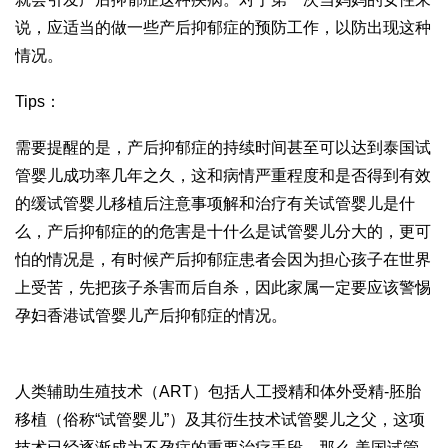
说，应适当的做一些产后抑郁症的预防工作，以防出现这种
情况。
Tips：
需要提醒的是，产后抑郁症的持续时间甚至可以达到
泰国试
管婴儿成功率
几年之久，这和病情严重程度和是否得到有效
的缓
试管婴儿移植后注意事项
解和治疗有关
试管婴儿是什
么
，产后抑郁症的的危害是十
什么是试管婴儿
分大的，更可
怕的情况是，有时候产后抑郁症患者会因为担心孩子在世界
上受苦，先把孩子杀害而后自杀，因此家属一定要应该警惕
孕妇
香港试管婴儿
产后抑郁症的情况。
人类辅助生殖技术（ART）包括人工授精和体外受精-胚胎
移植（俗称“试管婴儿”）及其衍生技术
试管婴儿之父
，这项
技术已经逐渐成为不孕症的重要治疗手段。那么,美国试管