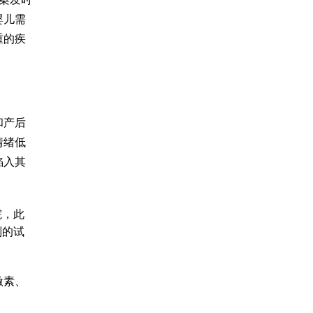
婴儿需
重的疾
和产后
情绪低
陷入其
院
，此
别的
试
激素、