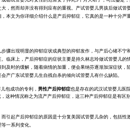
之大，然而却并没有得到应有的重视。产
试管婴儿男孩
后
做试管
相，本文为你详细介绍什么是产后抑郁症，它真的是一种十分严
儿步骤
出现明显的抑郁症状或典型的抑郁发作，与产后心绪不宁
征。临床上，产后抑郁症的症状主要是持久
林志玲做试管婴儿
的
得到及时的缓解，随着病情的加重，便会
果纳芬
逐渐加深症状，
至会产
广东试管婴儿
生自残自杀的倾向
试管婴儿有什么缺陷
。
婴儿包成功
的专利，
男性产后抑郁症
也是存在的
武汉试管婴儿医
况，这种情况称之为流产产后抑郁症，这三种产后抑郁症是有区
，而引起产后抑郁症的原因是十分复
美国试管婴儿
杂的，包括性
理等一系列变化。