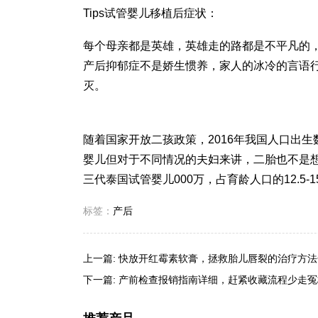
Tips
试管婴儿移植后症状
：
每个母亲都是英雄，英雄走的路都是不平凡的
产后抑郁症不是娇生惯养，家人的冰冷的言语
灭。
随着国家开放二孩政策，2016年我国人口出
婴儿但对于不同情况的夫妇来讲，二胎也不是
三代泰国试管婴儿
000万，占育龄人口的12.5
标签：
产后
上一篇:
快放开红霉素软膏，拯救胎儿唇裂的治疗方法
下一篇:
产前检查报销指南详细，赶紧收藏流程少走冤