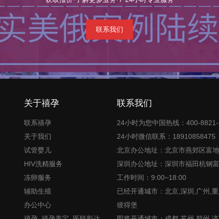
联系我们
关于禧孕
联系我们
联系禧孕
24小时为您中国热线：400-8821-
关于我们
24小时微信联系：18910858475
试管婴儿
北京办公地址：北京市燕郊区富
HIV洗精服务
深圳办公地址：深圳市福田杭钢
冻卵服务
工作时间：9:00~18:00
辅助生殖
已经开通城市：北京,深圳,广州,重
办公中心
彼得堡
禧孕_禧孕美宝_医联影达
即将开通城市：成都,苏州,郑州,济南