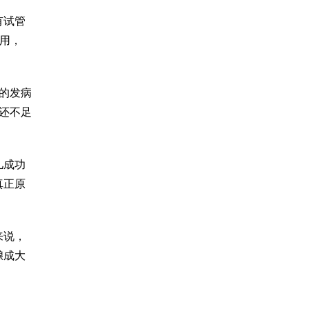
有
试管
用
，
的发病
还不足
儿成功
真正原
来说，
酿成大