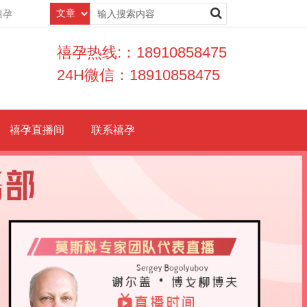
禧孕
禧孕热线:：18910858475
24H微信：18910858475
禧孕直播间
联系禧孕