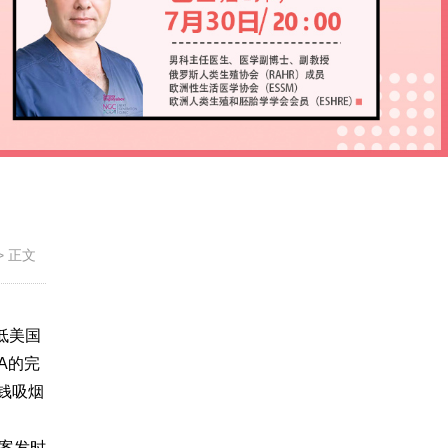
>
正文
低美国
A的完
钱吸烟
案发时