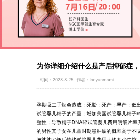
为你详细介绍什么是产后抑郁症，
时间：2023-3-25
作者：lanyunmami
孕期吸二手烟会造成：死胎；死产；早产；低
试管婴儿精子的产量；增加美国试管婴儿精子畸
整性；导致精子DNA碎
试管婴儿费用明细
片率
的男性其子女在儿童时期患肿瘤的概率高于不
与婆婆吵架后情绪
试管婴儿费用大约多少
失控