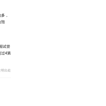
的多，
向毁
国试管
过4
第
载请注明出处