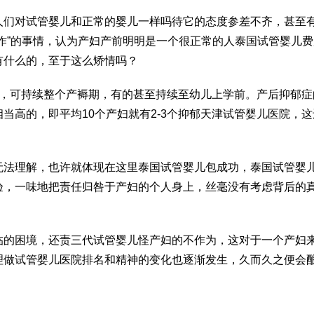
人们对
试管婴儿和正常的婴儿一样吗
待它的态度参差不齐，甚至
作”的事情，认为产妇产前明明是一个很正常的人
泰国试管婴儿费
有什么的，至于这么矫情吗？
生，可持续整个产褥期，有的甚至持续至幼儿上学前。产后抑郁症
当高的，即平均10个产妇就有2-3个抑郁
天津试管婴儿医院
，这
无法理解，也许就体现在这里
泰国试管婴儿包成功
，
泰国试管婴
验，一味地把责任归咎于产妇的个人身上，丝毫没有考虑背后的
临的困境，还责
三代试管婴儿
怪产妇的不作为，这对于一个产妇
理
做试管婴儿医院排名
和精神的变化也逐渐发生，久而久之便会