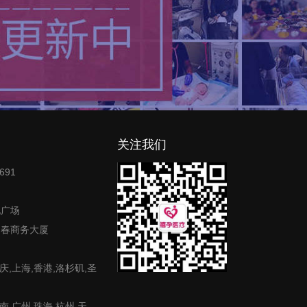
关注我们
691
地广场
富春商务大厦
庆,上海,香港,洛杉矶,圣
,广州,珠海,杭州,天