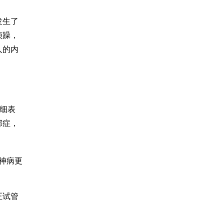
发生了
烦躁，
人的内
细表
郁症，
神病更
正
试管