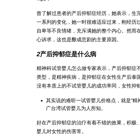
曾了解过患者的产后抑郁症经历，她表示，生
一系列的变化，她一时很难适应过来，刚经历
自卑等不良情绪，充斥满她的整个内心。然而
心诉求，这也是酿成悲剧的主要原因。
2
产后抑郁症是什么病
精神科
试管婴儿怎么做
专家表示，产后抑郁症不
类型，是精神疾病，是抑郁症在女性生产后
泰
没有本质上的不
试管婴儿的成功率
同，女性抑
其实说的难听一
试管婴儿价格
点，就是“精
广
台湾试管婴儿
为人所知。
好在产后抑郁症的治疗有着不错的效果，积极
婴儿对女性的伤害
常。