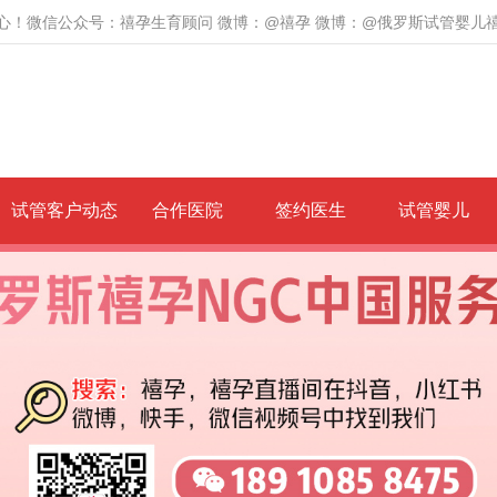
心！微信公众号：禧孕生育顾问 微博：@禧孕 微博：@俄罗斯试管婴儿
试管客户动态
合作医院
签约医生
试管婴儿