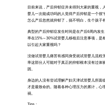
目前来说，产后抑郁症并未得到大家的重视，
婴儿一次能成功吗
的人觉得产后抑郁是一个很“
怎么产后忽然就抑郁了，搞不明白，生个孩子
典型的产后抑郁症发生时间是在产后6周内发
率在15%～30%
试管婴儿移植后注意事项
，是相
以引起大家重视吗？
没
做试管婴儿痛苦
有感同身受就
试管婴儿流程
率
这部分人可能对于真正的抑郁根本没有过体
因。
身边的人没有尝试理解产妇
天津试管婴儿
所面
才是最致命的。随着各种心理压力的累计，心
祸。
Tips：