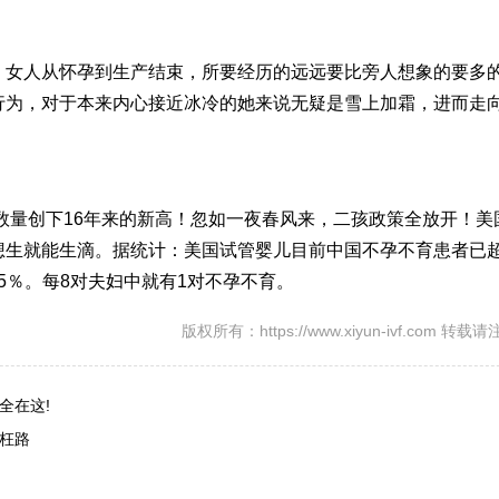
，女人从怀孕到生产结束，所要经历的远远要比旁人想象的要多
行为，对于本来内心接近冰冷的她来说无疑是雪上加霜，进而走
生数量创下16年来的新高！忽如一夜春风来，二孩政策全放开！美
想生就能生滴。据统计：美国试管婴儿目前中国不孕不育患者已超
-15％。每8对夫妇中就有1对不孕不育。
版权所有：https://www.xiyun-ivf.com 转
全在这!
枉路