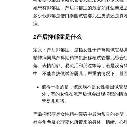
她患有抑郁症，产后抑郁症的危害如此
达芙通
多少钱
抑郁是借口
泰国试管婴儿生男孩
还是真
病。
1
产后抑郁症是什么
定义：产后抑郁症，是指女性于产褥期
试管婴
精神病同属产褥期精神
供胚移植试管婴儿
综合
落、表情阴郁、易流泪和哭泣等等，若是没有
中，不能自拔
做试管婴儿
，严重的情况下，甚
值得一提的是，该疾病不是女性
泰国试管
外，有的女性在流产后也会出现抑郁的情
管婴儿步骤
。
产后抑郁症是女性精神障碍中最为常见的类型
社会角色及心理变化所带来的身体、情绪、心