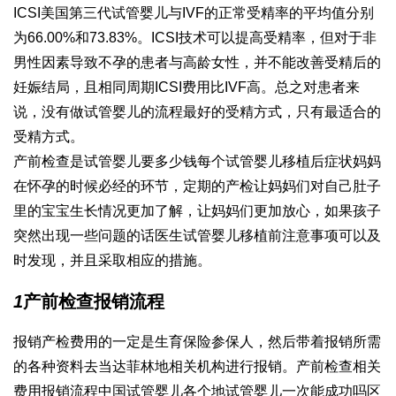
ICSI美国第三代试管婴儿与IVF的正常受精率的平均值分别
为66.00%和73.83%。ICSI技术可以提高受精率，但对于非
男性因素导致不孕的患者与高龄女性，并不能改善受精后的
妊娠结局，且相同周期ICSI费用比IVF高。总之对患者来
说，没有
做试管婴儿的流程
最好的受精方式，只有最适合的
受精方式。
产前检查是
试管婴儿要多少钱
每个
试管婴儿移植后症状
妈妈
在怀孕的时候必经的环节，定期的产检让妈妈们对自己肚子
里的宝宝生长情况更加了解，让妈妈们更加放心，如果孩子
突然出现一些问题的话医生
试管婴儿移植前注意事项
可以及
时发现，并且采取相应的措施。
1
产前检查报销流程
报销产检费用的一定是生育保险参保人，然后带着报销所需
的各种资料去当
达菲林
地相关机构进行报销。产前检查相关
费用报销流程
中国试管婴儿
各个地
试管婴儿一次能成功吗
区