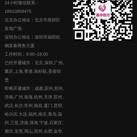
24小时微信联系：
18910858475
北京办公地址：北京市燕郊区
富地广场
深圳办公地址：深圳市福田杭
钢富春商务大厦
工作时间：9:00~18:00
已经开通城市：北京,深圳,广州,
重庆,上海,香港,洛杉矶,圣彼得
堡
即将开通城市：成都,苏州,郑州,
济南,广州,珠海,杭州,天津,苏州,
武汉,长沙,常州,南昌,厦门,昆明,
哈尔滨,大连,福州,南京,青岛,温
州,三亚,济南,珠海,宁波,石家庄,
廊坊,东莞,周山,郑州,合肥,金华,