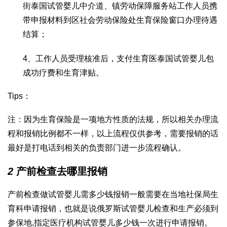
街
泰国试管婴儿中介
道、镇劳动保障服务站工作人员携
带申报材料到区社会劳动保险处生育保险窗口办理待遇
结算；
4、工作人员受理核准后，支付生育医
泰国试管婴儿包
成功
疗费和生育津贴。
Tips：
注：因为生育保险是一项地方性质的法规，所以相关办理流
程和报销比例都不一样，以上流程仅供参考，需要报销的话
最好是打电话到相关的负责部门进一步流程确认。
2
产前检查去哪里报销
产前检查
做试管婴儿需多少钱
报销一般需要在当地社保局生
育科申请报销，也就是说
俄罗斯试管婴儿
检查和生产必须到
参保地,指定医疗机构
试管婴儿多少钱一次
进行申请报销。