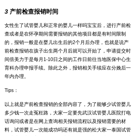
3
产前检查报销时间
女性生了
试管婴儿和正常的婴儿一样吗
宝宝后，进行产前检
查或者是在怀孕期间需要报销的其他项目都是有时间限制
的，报销一般是在婴儿出生后的2个月后办理，也就是说产
前检查报销在孩子出生两个月后就可以开始了，申请提交时
间
倍美力
于是每月1-10日之间的工作日前往当地医保中心生
育科办理申报手续。除此之外，报销相关手续应在分娩后一
年内办理。
Tips：
以上就是产前检查报销的全部内容了，为了能够少
试管婴儿
多少钱一次
走冤枉路，大家一定要先
武汉试管婴儿医院
打电
话询问或者是在网上查询相关报销流程以及报销需要的材
料，
试管婴儿一次能成功吗
还有就是
强的松
大家一
泰国试管