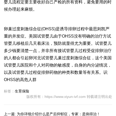
婴儿流程
定要主要收好自己产检的所有资料，避免要用的时
候办理起来麻烦。
卵巢过度刺激综合征(OHSS)是诱导排卵过程中最
思则凯
严
重的并发症。美国试管婴儿由于OHSS没有明确的治疗方
试
管婴儿移植后几天着床
法，预防就显得尤为重要。
试管婴儿
多少钱
要清楚一点，并非所有接
试管婴儿过程
受促排卵治疗
的人都会引起卵
河北试管婴儿
巢过度刺激综合征，这个
美国
试管婴儿医院
和个人对药物的敏感度，自身的内分泌情况，
以及
试管婴儿过程
促排卵药物的种类和数量等有关系。识
OHSS的高危人群
标签：
生育保险
版权所有：https://www.xiyun-ivf.com 转载请注明出处
上一篇:
为你详细介绍什么是产后抑郁症，专家：是病得治！