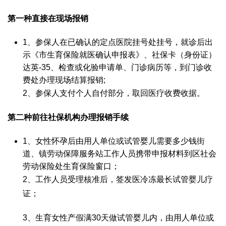
第一种直接在现场报销
1、参保人在已确认的定点医院挂号处挂号，就诊后出
示《市生育保险就医确认申报表》、社保卡（身份证）
达英-35
、检查或化验申请单、门诊病历等，到门诊收
费处办理现场结算报销;
2、参保人支付个人自付部分，取回医疗收费收据。
第二种前往社保机构办理报销手续
1、女性怀孕后由用人单位或
试管婴儿需要多少钱
街
道、镇劳动保障服务站工作人员携带申报材料到区社会
劳动保险处生育保险窗口；
2、工作人员受理核准后，签发医
冷冻最长试管婴儿
疗
证；
3、生育女性产假满30天
做试管婴儿
内，由用人单位或