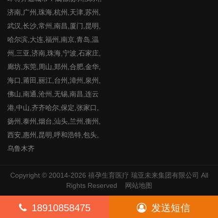
济南,广州,珠海,杭州,天津,苏州,
武汉,长沙,常州,南昌,厦门,昆明,
哈尔滨,大连,福州,南京,青岛,温
州,三亚,济南,珠海,宁波,石家庄,
廊坊,东莞,周山,郑州,合肥,金华,
海口,莆田,丽江,台州,漳州,泉州,
佛山,南通,沧州,无锡,南昌,连云
港,中山,齐齐哈尔,保定,张家口,
扬州,泰州,烟台,汕头,兰州,衡州,
西安,惠州,昆明,呼和浩特,包头,
乌鲁木齐
Copyright © 20014-2026
禧孕生育医疗
瑞亚未来集团有限公司 All
Rights Reserved
网站地图
18910858475
发送短信