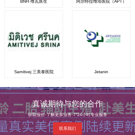
BNH·维瓦医生
阿尔特拉维塔医院（APT）
ART-ECO
Samitivej 三美泰医院
Jetanin
真诚期待与您的合作
获取报价·了解更多业务·7*24小时专业服务
联系我们