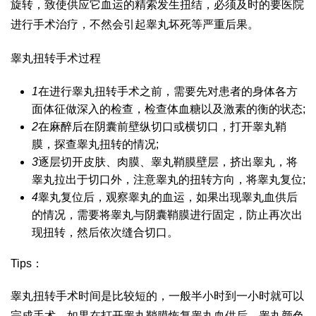
旋转，致使供应它血运的精索发生扭结，必须及时的要医院
进行手术治疗，不然会引起睾丸坏死等严重后果。
睾丸扭转手术过程
1
在进行睾丸扭转手术之前，需要先对患者的身体各方
面体征做深入的检查，检查体血糖以及激素的衡的状态;
2
在麻醉后在阴囊前壁纵切口或横切口，打开睾丸鞘
膜，探查睾丸扭转的情况;
3
逐层切开皮肤、肉膜、睾丸鞘膜壁层，挤出睾丸，将
睾丸拉出于切口外，注意睾丸的扭转方向，将睾丸复位;
4
睾丸复位后，观察睾丸的血运，如果出现睾丸血供后
的情况，需要将睾丸与阴囊鞘膜进行固定，防止再次出
现扭转，然后依次缝合切口。
Tips：
睾丸扭转手术时间是比较短的，一般半小时到一小时就可以
完成手术，如果在打开睾丸鞘膜恢复睾丸血供后，睾丸颜色