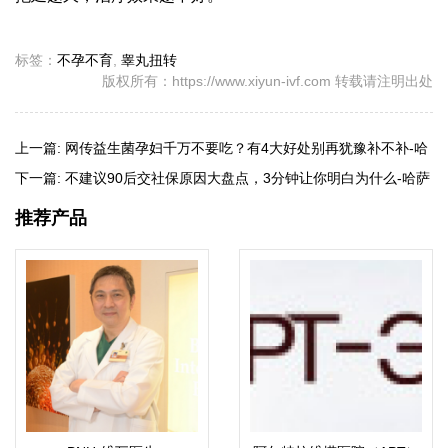
标签：
不孕不育
,
睾丸扭转
版权所有：https://www.xiyun-ivf.com 转载请注明出处
上一篇:
网传益生菌孕妇千万不要吃？有4大好处别再犹豫补不补-哈
萨克斯坦试管婴儿
下一篇:
不建议90后交社保原因大盘点，3分钟让你明白为什么-哈萨
克斯坦试管婴儿
推荐产品