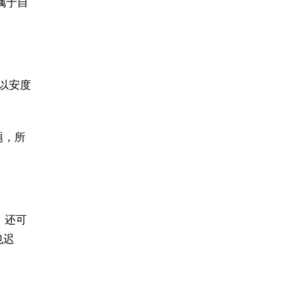
属于自
可以安度
题，所
，还可
也迟