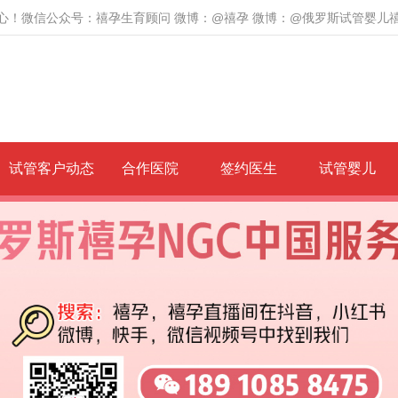
心！微信公众号：禧孕生育顾问 微博：@禧孕 微博：@俄罗斯试管婴儿
试管客户动态
合作医院
签约医生
试管婴儿