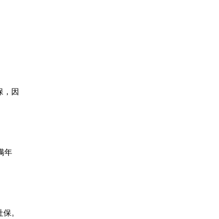
保，因
满年
社保。