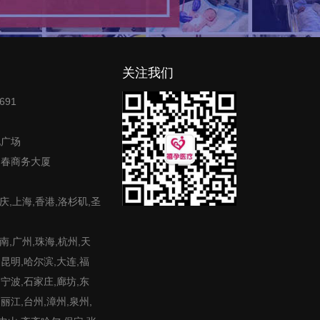
关注我们
691
地广场
富春商务大厦
庆,上海,香港,洛杉矶,圣
,广州,珠海,杭州,天
,昆明,哈尔滨,大连,福
,宁波,石家庄,廊坊,东
,丽江,台州,漳州,泉州,