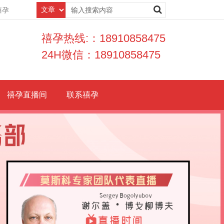
禧孕
禧孕热线:：18910858475
24H微信：18910858475
禧孕直播间
联系禧孕