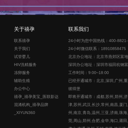
关于禧孕
联系我们
联系禧孕
24小时为您中国热线：400-8821-
关于我们
24小时微信联系：18910858475
试管婴儿
北京办公地址：北京市燕郊区富
HIV洗精服务
深圳办公地址：深圳市福田杭钢
冻卵服务
工作时间：9:00~18:00
辅助生殖
已经开通城市：北京,深圳,广州,重
办公中心
彼得堡
禧孕_禧孕美宝_医联影达
即将开通城市：成都,苏州,郑州,济南
混淆机构_禧孕品牌
津,苏州,武汉,长沙,常州,南昌,厦门
_XIYUN360
州,南京,青岛,温州,三亚,济南,珠海
莞,周山,郑州,合肥,金华,海口,莆田