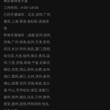
钢富春商务大厦
工作时间：9:00~18:00
已经开通城市：北京,深圳,广州,
重庆,上海,香港,洛杉矶,圣彼得
堡
即将开通城市：成都,苏州,郑州,
济南,广州,珠海,杭州,天津,苏州,
武汉,长沙,常州,南昌,厦门,昆明,
哈尔滨,大连,福州,南京,青岛,温
州,三亚,济南,珠海,宁波,石家庄,
廊坊,东莞,周山,郑州,合肥,金华,
海口,莆田,丽江,台州,漳州,泉州,
佛山,南通,沧州,无锡,南昌,连云
港,中山,齐齐哈尔,保定,张家口,
扬州,泰州,烟台,汕头,兰州,衡州,
西安,惠州,昆明,呼和浩特,包头,