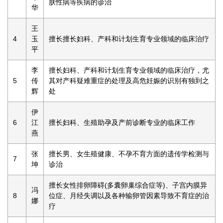
肤性病等疾病的诊治
华
王
4
玉
擅长擅长妇科、产科和计划生育专业领域的临床治疗
平
李
擅长妇科、产科和计划生育专业领域的临床治疗，尤
5
传
其对产科疑难重症的处理及高危妊娠的识别有独到之
辉
处
伊
6
江
擅长妇科、生殖助孕及产前诊断专业的临床工作
燕
张
擅长男、女生殖健康、不孕不育方面的遗传学检测与
7
坤
诊治
擅长女性排卵障碍(多囊卵巢综合症等)、子宫内膜异
冯
8
位症、月经失调以及各种输卵管因素导致不育症的治
娜
疗