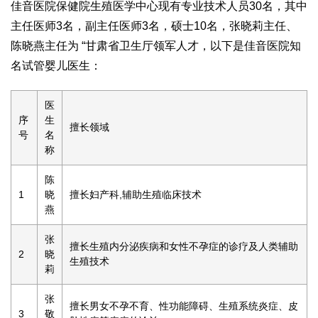
佳音医院保健院生殖医学中心现有专业技术人员30名，其中
主任医师3名，副主任医师3名，硕士10名，张晓莉主任、
陈晓燕主任为 “甘肃省卫生厅领军人才，以下是佳音医院知
名试管婴儿医生：
医
序
生
擅长领域
号
名
称
陈
1
晓
擅长妇产科,辅助生殖临床技术
燕
张
擅长生殖内分泌疾病和女性不孕症的诊疗及人类辅助
2
晓
生殖技术
莉
张
擅长男女不孕不育、性功能障碍、生殖系统炎症、皮
3
敬