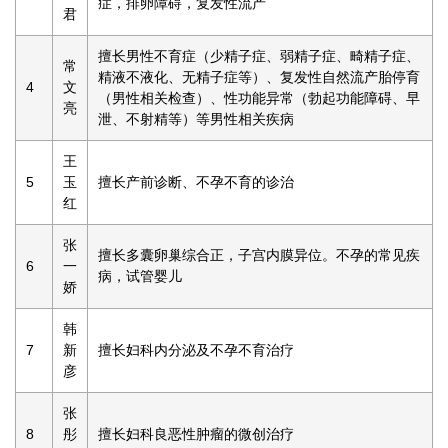
症，排卵障碍，复发性流产
君
擅长男性不育症（少精子症、弱精子症、畸精子症、
常
精液不液化、无精子症等）、复发性自然流产胎停育
4
文
（男性相关检查）、性功能异常（勃起功能障碍、早
亮
泄、不射精等）等男性相关疾病
王
5
玉
擅长产前诊断、不孕不育的诊治
红
张
擅长多囊卵巢综合正，子宫内膜异位。不孕的常见疾
6
一
病，试管婴儿
娇
韩
7
新
擅长妇科内分泌及不孕不育治疗
彦
张
8
彤
擅长妇科良恶性肿瘤的微创治疗