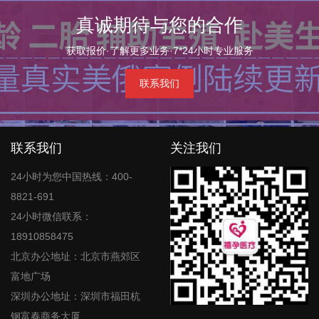
真诚期待与您的合作
获取报价·了解更多业务·7*24小时专业服务
联系我们
联系我们
关注我们
24小时为您中国热线：400-
8821-691
24小时微信联系：
18910858475
北京办公地址：北京市燕郊区
富地广场
深圳办公地址：深圳市福田杭
钢富春商务大厦