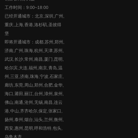
工作时间：9:00~18:00
已经开通城市：北京,深圳,广州,
重庆,上海,香港,洛杉矶,圣彼得
堡
即将开通城市：成都,苏州,郑州,
济南,广州,珠海,杭州,天津,苏州,
武汉,长沙,常州,南昌,厦门,昆明,
哈尔滨,大连,福州,南京,青岛,温
州,三亚,济南,珠海,宁波,石家庄,
廊坊,东莞,周山,郑州,合肥,金华,
海口,莆田,丽江,台州,漳州,泉州,
佛山,南通,沧州,无锡,南昌,连云
港,中山,齐齐哈尔,保定,张家口,
扬州,泰州,烟台,汕头,兰州,衡州,
西安,惠州,昆明,呼和浩特,包头,
乌鲁木齐