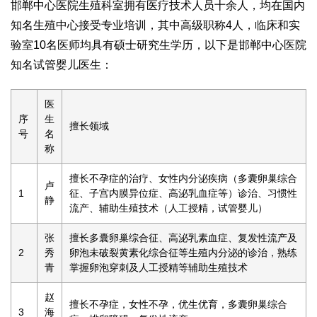
邯郸中心医院生殖科室拥有医疗技术人员十余人，均在国内
知名生殖中心接受专业培训，其中高级职称4人，临床和实
验室10名医师均具有硕士研究生学历，以下是邯郸中心医院
知名试管婴儿医生：
医
序
生
擅长领域
号
名
称
擅长不孕症的治疗、女性内分泌疾病（多囊卵巢综合
卢
1
征、子宫内膜异位症、高泌乳血症等）诊治、习惯性
静
流产、辅助生殖技术（人工授精，试管婴儿）
张
擅长多囊卵巢综合征、高泌乳素血症、复发性流产及
2
秀
卵泡未破裂黄素化综合征等生殖内分泌的诊治，熟练
青
掌握卵泡穿刺及人工授精等辅助生殖技术
赵
擅长不孕症，女性不孕，优生优育，多囊卵巢综合
3
海