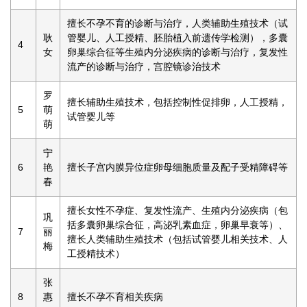
擅长不孕不育的诊断与治疗，人类辅助生殖技术（试
耿
管婴儿、人工授精、胚胎植入前遗传学检测），多囊
4
女
卵巢综合征等生殖内分泌疾病的诊断与治疗，复发性
流产的诊断与治疗，宫腔镜诊治技术
罗
擅长辅助生殖技术，包括控制性促排卵，人工授精，
5
萌
试管婴儿等
萌
宁
6
艳
擅长子宫内膜异位症卵母细胞质量及配子受精障碍等
春
擅长女性不孕症、复发性流产、生殖内分泌疾病（包
巩
括多囊卵巢综合征，高泌乳素血症，卵巢早衰等）、
7
丽
擅长人类辅助生殖技术（包括试管婴儿相关技术、人
梅
工授精技术）
张
8
惠
擅长不孕不育相关疾病