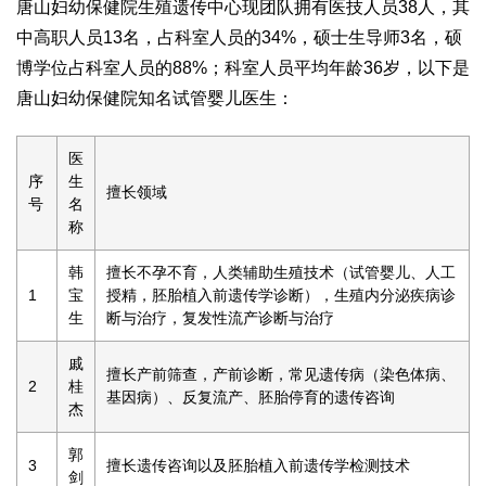
唐山妇幼保健院生殖遗传中心现团队拥有医技人员38人，其
中高职人员13名，占科室人员的34%，硕士生导师3名，硕
博学位占科室人员的88%；科室人员平均年龄36岁，以下是
唐山妇幼保健院知名试管婴儿医生：
医
序
生
擅长领域
号
名
称
韩
擅长不孕不育，人类辅助生殖技术（试管婴儿、人工
1
宝
授精，胚胎植入前遗传学诊断），生殖内分泌疾病诊
生
断与治疗，复发性流产诊断与治疗
戚
擅长产前筛查，产前诊断，常见遗传病（染色体病、
2
桂
基因病）、反复流产、胚胎停育的遗传咨询
杰
郭
3
擅长遗传咨询以及胚胎植入前遗传学检测技术
剑