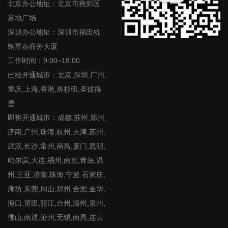
北京办公地址：北京市燕郊区
富地广场
深圳办公地址：深圳市福田杭
钢富春商务大厦
工作时间：9:00~18:00
已经开通城市：北京,深圳,广州,
重庆,上海,香港,洛杉矶,圣彼得
堡
即将开通城市：成都,苏州,郑州,
济南,广州,珠海,杭州,天津,苏州,
武汉,长沙,常州,南昌,厦门,昆明,
哈尔滨,大连,福州,南京,青岛,温
州,三亚,济南,珠海,宁波,石家庄,
廊坊,东莞,周山,郑州,合肥,金华,
海口,莆田,丽江,台州,漳州,泉州,
佛山,南通,沧州,无锡,南昌,连云