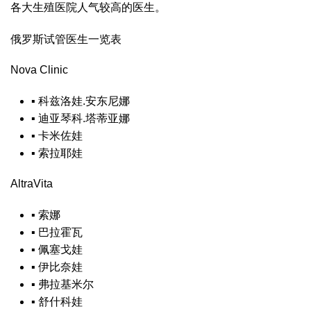
各大生殖医院人气较高的医生。
俄罗斯试管医生一览表
Nova Clinic
▪
科兹洛娃.安东尼娜
▪
迪亚琴科.塔蒂亚娜
▪
卡米佐娃
▪
索拉耶娃
AltraVita
▪
索娜
▪
巴拉霍瓦
▪
佩塞戈娃
▪
伊比奈娃
▪
弗拉基米尔
▪
舒什科娃