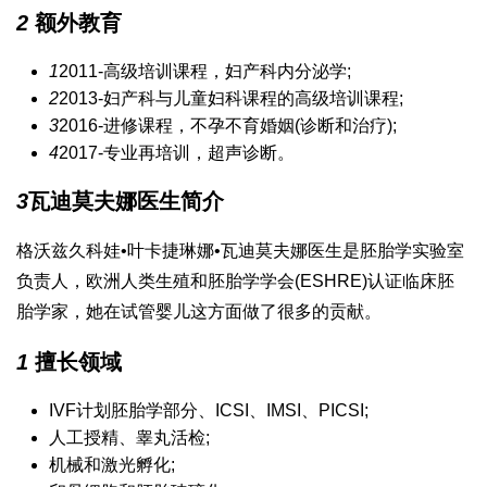
2
额外教育
1
2011-高级培训课程，妇产科内分泌学;
2
2013-妇产科与儿童妇科课程的高级培训课程;
3
2016-进修课程，不孕不育婚姻(诊断和治疗);
4
2017-专业再培训，超声诊断。
3
瓦迪莫夫娜医生简介
格沃兹久科娃•叶卡捷琳娜•瓦迪莫夫娜医生是胚胎学实验室
负责人，欧洲人类生殖和胚胎学学会(ESHRE)认证临床胚
胎学家，她在试管婴儿这方面做了很多的贡献。
1
擅长领域
IVF计划胚胎学部分、ICSI、IMSI、PICSI;
人工授精、睾丸活检;
机械和激光孵化;