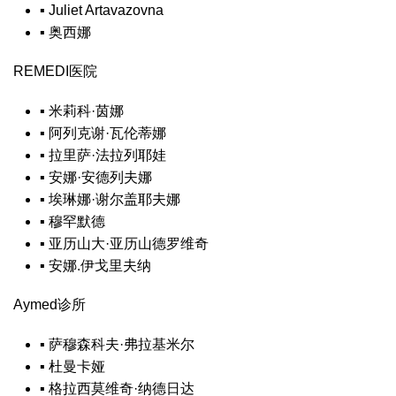
▪
Juliet Artavazovna
▪
奥西娜
REMEDI医院
▪
米莉科·茵娜
▪
阿列克谢·瓦伦蒂娜
▪
拉里萨·法拉列耶娃
▪
安娜·安德列夫娜
▪
埃琳娜·谢尔盖耶夫娜
▪
穆罕默德
▪
亚历山大·亚历山德罗维奇
▪
安娜.伊戈里夫纳
Aymed诊所
▪
萨穆森科夫·弗拉基米尔
▪
杜曼卡娅
▪
格拉西莫维奇·纳德日达