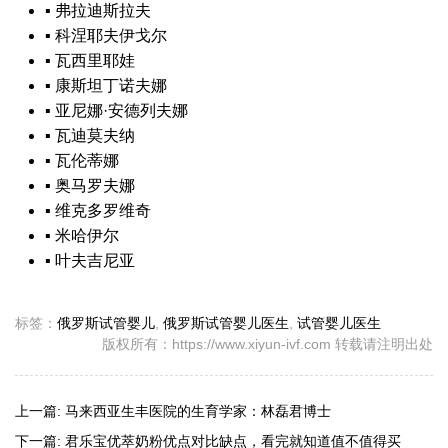
▪
弗拉迪斯拉夫
▪
科涅耶夫伊戈尔
▪
瓦西里耶娃
▪
康斯坦丁诺夫娜
▪
亚尼娜·安德列夫娜
▪
瓦迪莫夫纳
▪
瓦伦蒂娜
▪
奥马罗夫娜
▪
维克多罗维奇
▪
米哈伊尔
▪
叶夫吉尼亚
标签：
俄罗斯试管婴儿
,
俄罗斯试管婴儿医生
,
试管婴儿医生
版权所有：https://www.xiyun-ivf.com 转载请注明出处
上一篇:
马来西亚生丰医院的生育学家：林磊君博士
下一篇:
君乐宝优萃奶粉优点对比缺点，看完就知道值不值得买