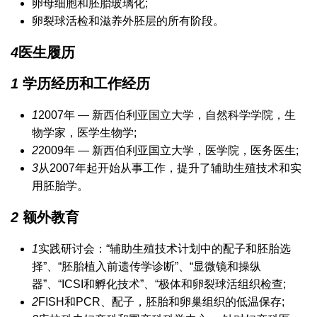
卵母细胞和胚胎玻璃化;
卵裂球活检和滋养外胚层的所有阶段。
4
医生履历
1
学历经历和工作经历
1
2007年 — 新西伯利亚国立大学，自然科学学院，生
物学家，医学生物学;
2
2009年 — 新西伯利亚国立大学，医学院，医务医生;
3
从2007年起开始从事工作，提升了辅助生殖技术和实
用胚胎学。
2
额外教育
1
实践研讨会：“辅助生殖技术计划中的配子和胚胎选
择”、“胚胎植入前遗传学诊断”、“显微镜和操纵
器”、“ICSI和孵化技术”、“极体和卵裂球活组织检查;
2
FISH和PCR、配子，胚胎和卵巢组织的低温保存;