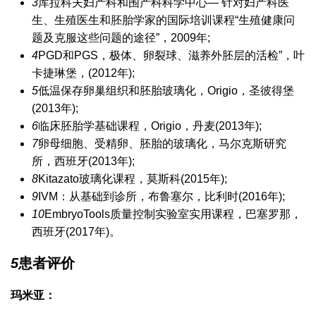
3
库拉科夫妇产科和围产科科学中心— 针对妇产科医
生、生殖医生和胚胎学家的国际培训课程“生殖健康问
题及克服这些问题的途径”，2009年;
4
PGD和PGS，极体、卵裂球、滋养外胚层的活检”，叶
卡捷琳堡，(2012年);
5
低温保存卵巢组织和胚胎玻璃化，Origio，圣彼得堡
(2013年);
6
临床胚胎学基础课程，Origio，丹麦(2013年);
7
卵母细胞、受精卵、胚胎的玻璃化，马尔克斯研究
所，西班牙(2013年);
8
Kitazato玻璃化课程，莫斯科(2015年);
9
IVM：从基础到诊所，布鲁塞尔，比利时(2016年);
10
EmbryoTools质量控制实验室实用课程，巴塞罗那，
西班牙(2017年)。
5
患者评价
玛米亚：