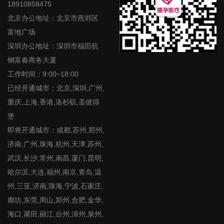
18910858475
北京办公地址：北京市燕郊区
富地广场
深圳办公地址：深圳市福田杭
钢富春商务大厦
工作时间：9:00~18:00
已经开通城市：北京,深圳,广州,
重庆,上海,香港,洛杉矶,圣彼得
堡
即将开通城市：成都,苏州,郑州,
济南,广州,珠海,杭州,天津,苏州,
武汉,长沙,常州,南昌,厦门,昆明,
哈尔滨,大连,福州,南京,青岛,温
州,三亚,济南,珠海,宁波,石家庄,
廊坊,东莞,周山,郑州,合肥,金华,
海口,莆田,丽江,台州,漳州,泉州,