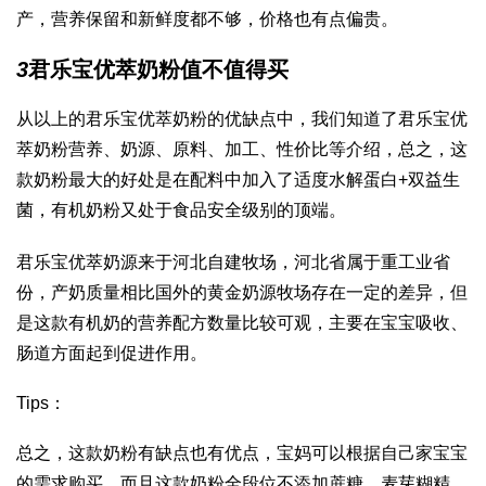
产，营养保留和新鲜度都不够，价格也有点偏贵。
3
君乐宝优萃奶粉值不值得买
从以上的君乐宝优萃奶粉的优缺点中，我们知道了君乐宝优
萃奶粉营养、奶源、原料、加工、性价比等介绍，总之，这
款奶粉最大的好处是
在配料中加入了适度水解蛋白+双益生
菌，有机奶粉又处于食品安全级别的顶端。
君乐宝优萃奶源来于河北自建牧场，河北省属于重工业省
份，产奶质量相比国外的黄金奶源牧场存在一定的差异，但
是
这
款有机奶的营养配方数量比较可观，主要在宝宝吸收、
肠道方面起到促进作用。
Tips：
总之，这款奶粉有缺点也有优点，宝妈可以根据自己家宝宝
的需求购买，而且这款奶粉全段位不添加蔗糖、麦芽糊精，