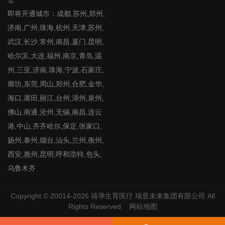
即将开通城市：成都,苏州,郑州,
济南,广州,珠海,杭州,天津,苏州,
武汉,长沙,常州,南昌,厦门,昆明,
哈尔滨,大连,福州,南京,青岛,温
州,三亚,济南,珠海,宁波,石家庄,
廊坊,东莞,周山,郑州,合肥,金华,
海口,莆田,丽江,台州,漳州,泉州,
佛山,南通,沧州,无锡,南昌,连云
港,中山,齐齐哈尔,保定,张家口,
扬州,泰州,烟台,汕头,兰州,衡州,
西安,惠州,昆明,呼和浩特,包头,
乌鲁木齐
Copyright © 20014-2026
禧孕生育医疗
瑞亚未来集团有限公司 All
Rights Reserved
网站地图