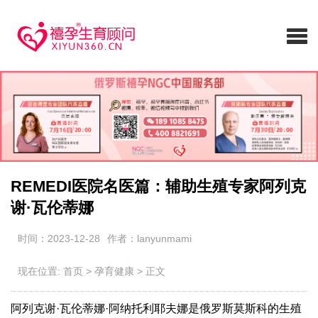
REMEDI医院名医篇：辅助生殖专家阿列克
谢·瓦伦蒂娜
时间：2023-12-28
作者：lanyunmami
现在位置:
首页
>
孕育健康
>
正文
阿列克谢·瓦伦蒂娜·阿纳托利耶夫娜是俄罗斯莫斯科的生殖