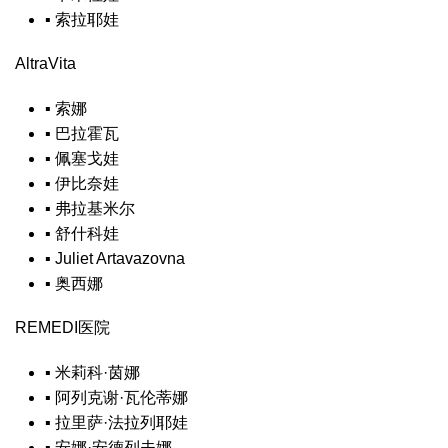
▪
索拉耶娃
AltraVita
▪
索娜
▪
巴拉霍瓦
▪
佩塞戈娃
▪
伊比奈娃
▪
弗拉基米尔
▪
舒什科娃
▪
Juliet Artavazovna
▪
奥西娜
REMEDI医院
▪
米莉科·茵娜
▪
阿列克谢·瓦伦蒂娜
▪
拉里萨·法拉列耶娃
▪
安娜·安德列夫娜