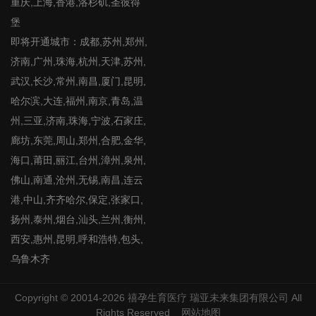
重庆,上海,香港,洛杉矶,圣彼得
堡
即将开通城市：成都,苏州,郑州,
济南,广州,珠海,杭州,天津,苏州,
武汉,长沙,常州,南昌,厦门,昆明,
哈尔滨,大连,福州,南京,青岛,温
州,三亚,济南,珠海,宁波,石家庄,
廊坊,东莞,周山,郑州,合肥,金华,
海口,莆田,丽江,台州,漳州,泉州,
佛山,南通,沧州,无锡,南昌,连云
港,中山,齐齐哈尔,保定,张家口,
扬州,泰州,烟台,汕头,兰州,衡州,
西安,惠州,昆明,呼和浩特,包头,
乌鲁木齐
Copyright © 20014-2026
禧孕生育医疗
瑞亚未来集团有限公司 All
Rights Reserved
网站地图