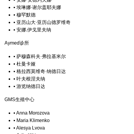
▪
埃琳娜·谢尔盖耶夫娜
▪
穆罕默德
▪
亚历山大·亚历山德罗维奇
▪
安娜.伊戈里夫纳
Aymed诊所
▪
萨穆森科夫·弗拉基米尔
▪
杜曼卡娅
▪
格拉西莫维奇·纳德日达
▪
叶夫根涅夫纳
▪
游览纳德日达
GMS生殖中心
▪
Anna Morozova
▪
Maria Klimenko
▪
Alesya Lvova