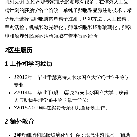
阿列克谢·瓦伦蒂娜专家擅长的领域有很多，在体外人工受
精计划的胚胎学各个阶段，单纯子卵胞浆显微注射技术，精
子形态选择性卵胞质内单精子注射，PIXI方法，人工授精，
睾丸活检，机械和激光孵化，卵母细胞和胚胎玻璃化，卵裂
球和滋养外胚层的活检领域有着丰富的经验。
2
医生履历
1
工作和学习经历
1
2012年，毕业于瑟克特夫卡尔国立大学(学士) 生物学
专业;
2
2014年，毕业于(硕士)瑟克特夫卡尔国立大学，获得
人与动物生理学系生物学硕士学位;
3
2015-2019年-在梁赞母亲和儿童诊所工作。
2
额外教育
1
卵母细胞和胚胎玻璃化研讨会：现代生殖技术： 辅助