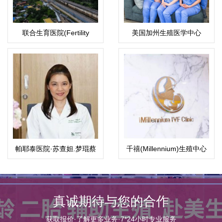
联合生育医院(Fertility
美国加州生殖医学中心
Associates)
CCRH（洛杉矶）
帕耶泰医院·苏查妲.梦琨蔡
千禧(Millennium)生殖中心
帕（Suchada）
真诚期待与您的合作
获取报价·了解更多业务·7*24小时专业服务