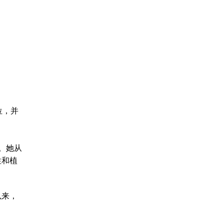
位，并
究。她从
性和植
以来，