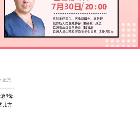
>
正文
例如卵母
婴儿方