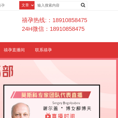
禧孕
禧孕热线:：18910858475
24H微信：18910858475
禧孕直播间
联系禧孕