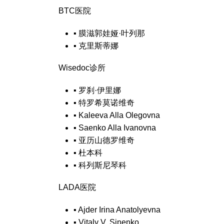
BTC医院
▪
膜滋郭娃娅·叶列那
▪
克里斯蒂娜
Wisedoc诊所
▪
罗刹·伊里娜
▪
特罗希莫诺维奇
▪
Kaleeva Alla Olegovna
▪
Saenko Alla Ivanovna
▪
亚历山德罗维奇
▪
杜本科
▪
科列斯尼琴科
LADA医院
▪
Ajder Irina Anatolyevna
▪
Vitaly V. Sinenko