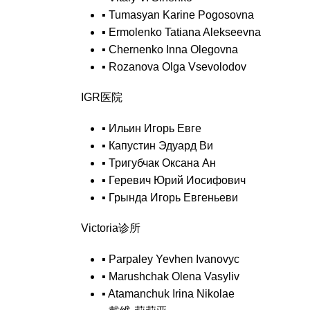
▪
Tumasyan Karine Pogosovna
▪
Ermolenko Tatiana Alekseevna
▪
Chernenko Inna Olegovna
▪
Rozanova Olga Vsevolodov
IGR医院
▪
Ильин Игорь Евге
▪
Капустин Эдуард Ви
▪
Тригубчак Оксана Ан
▪
Геревич Юрий Иосифович
▪
Грында Игорь Евгеньеви
Victoria诊所
▪
Parpaley Yevhen Ivanovyc
▪
Marushchak Olena Vasyliv
▪
Atamanchuk Irina Nikolae