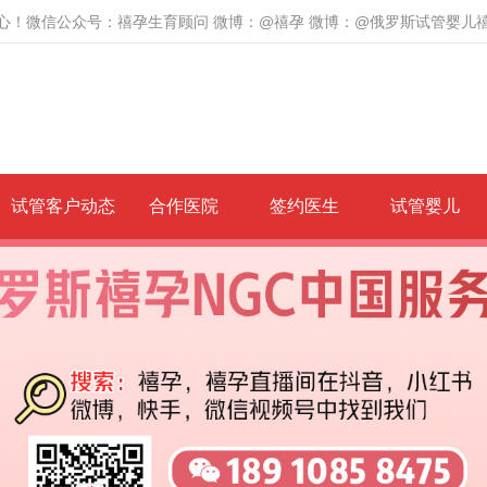
心！微信公众号：禧孕生育顾问 微博：@禧孕 微博：@俄罗斯试管婴儿
试管客户动态
合作医院
签约医生
试管婴儿