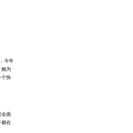
，今年
，她为
一个快
您会面
子都在