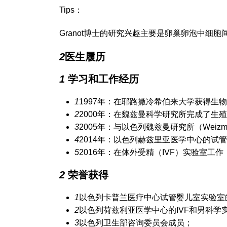
Tips：
Granot博士的研究兴趣主要是卵巢卵泡中细
2
医生履历
1
学习和工作经历
1
1997年：在耶路撒冷希伯来大学获得生
2
2000年：在魏兹曼科学研究所完成了生
3
2005年：与以色列魏兹曼研究所（Weizmann
4
2014年：以色列赫兹里亚医学中心的试
5
2016年：在体外受精（IVF）实验室工作，包括K
2
荣誉获得
1
以色列卡普兰医疗中心试管婴儿室实验室
2
以色列荷兹利亚医学中心的IVF和男科学
3
以色列卫生部咨询委员会成员；