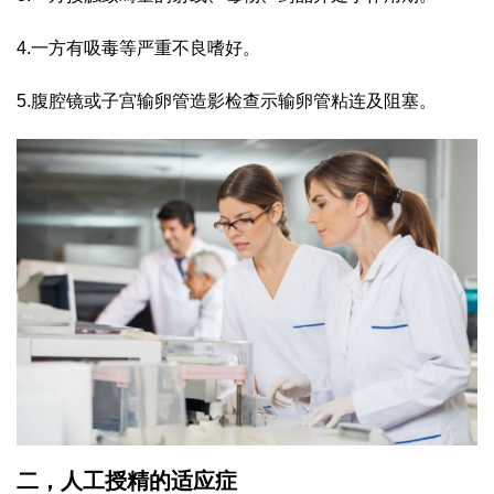
4.一方有吸毒等严重不良嗜好。
5.腹腔镜或子宫输卵管造影检查示输卵管粘连及阻塞。
二，人工授精的适应症