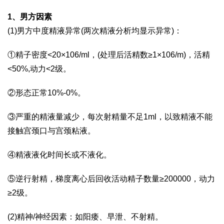
1、男方因素
(1)男方中度精液异常(两次精液分析均显示异常)：
①精子密度<20×106/ml，(处理后活精数≥1×106/m)，活精
<50%,动力<2级。
②形态正常10%-0%。
③严重的精液量减少，每次射精量不足1ml，以致精液不能
接触宫颈口与宫颈粘液。
④精液液化时间长或不液化。
⑤逆行射精，梯度离心后回收活动精子数量≥200000，动力
≥2级。
(2)精神/神经因素：如阳痿、早泄、不射精。