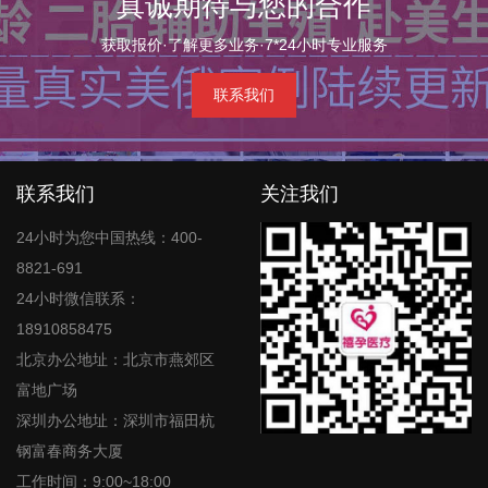
真诚期待与您的合作
获取报价·了解更多业务·7*24小时专业服务
联系我们
联系我们
关注我们
24小时为您中国热线：400-
8821-691
24小时微信联系：
18910858475
北京办公地址：北京市燕郊区
富地广场
深圳办公地址：深圳市福田杭
钢富春商务大厦
工作时间：9:00~18:00