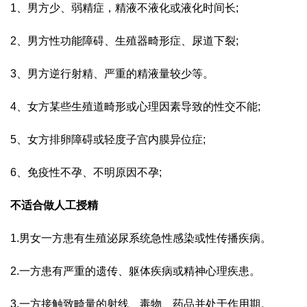
1、男方少、弱精症，精液不液化或液化时间长;
2、男方性功能障碍、生殖器畸形症、尿道下裂;
3、男方逆行射精、严重的精液量较少等。
4、女方某些生殖道畸形或心理因素导致的性交不能;
5、女方排卵障碍或轻度子宫内膜异位症;
6、免疫性不孕、不明原因不孕;
不适合做人工授精
1.男女一方患有生殖泌尿系统急性感染或性传播疾病。
2.一方患有严重的遗传、躯体疾病或精神心理疾患。
3.一方接触致畸量的射线、毒物、药品并处于作用期。