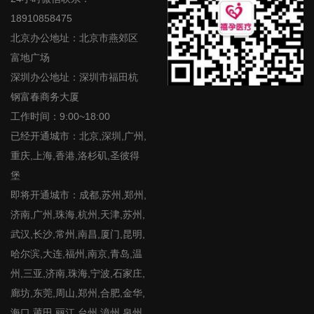
18910858475
北京办公地址：北京市燕郊区
富地广场
深圳办公地址：深圳市福田杭
钢富春商务大厦
工作时间：9:00~18:00
已经开通城市：北京,深圳,广州,
重庆,上海,香港,洛杉矶,圣彼得
堡
即将开通城市：成都,苏州,郑州,
济南,广州,珠海,杭州,天津,苏州,
武汉,长沙,常州,南昌,厦门,昆明,
哈尔滨,大连,福州,南京,青岛,温
州,三亚,济南,珠海,宁波,石家庄,
廊坊,东莞,周山,郑州,合肥,金华,
海口,莆田,丽江,台州,漳州,泉州,