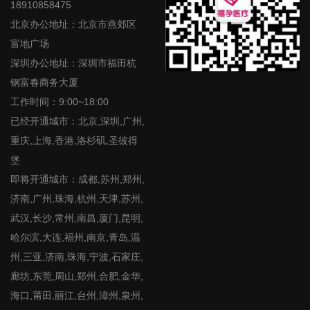
18910858475
北京办公地址：北京市燕郊区
富地广场
深圳办公地址：深圳市福田杭
钢富春商务大厦
工作时间：9:00~18:00
已经开通城市：北京,深圳,广州,
重庆,上海,香港,洛杉矶,圣彼得
堡
即将开通城市：成都,苏州,郑州,
济南,广州,珠海,杭州,天津,苏州,
武汉,长沙,常州,南昌,厦门,昆明,
哈尔滨,大连,福州,南京,青岛,温
州,三亚,济南,珠海,宁波,石家庄,
廊坊,东莞,周山,郑州,合肥,金华,
海口,莆田,丽江,台州,漳州,泉州,