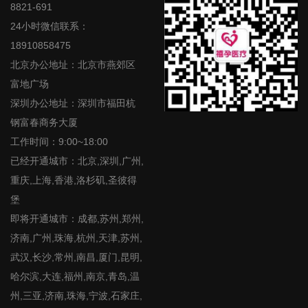
8821-691
24小时微信联系：
18910858475
北京办公地址：北京市燕郊区
富地广场
深圳办公地址：深圳市福田杭
钢富春商务大厦
工作时间：9:00~18:00
已经开通城市：北京,深圳,广州,
重庆,上海,香港,洛杉矶,圣彼得
堡
即将开通城市：成都,苏州,郑州,
济南,广州,珠海,杭州,天津,苏州,
武汉,长沙,常州,南昌,厦门,昆明,
哈尔滨,大连,福州,南京,青岛,温
州,三亚,济南,珠海,宁波,石家庄,