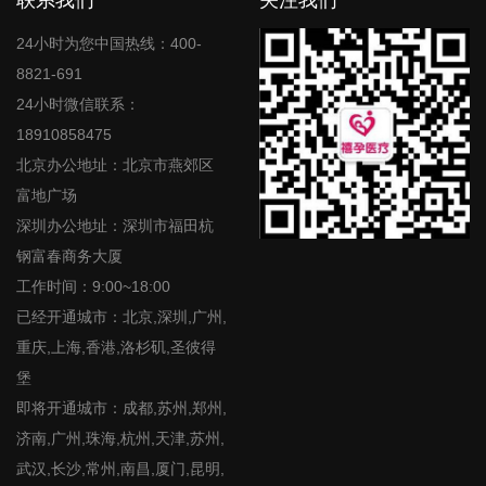
联系我们
关注我们
24小时为您中国热线：400-
8821-691
24小时微信联系：
18910858475
北京办公地址：北京市燕郊区
富地广场
深圳办公地址：深圳市福田杭
钢富春商务大厦
工作时间：9:00~18:00
已经开通城市：北京,深圳,广州,
重庆,上海,香港,洛杉矶,圣彼得
堡
即将开通城市：成都,苏州,郑州,
济南,广州,珠海,杭州,天津,苏州,
武汉,长沙,常州,南昌,厦门,昆明,