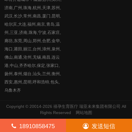
济南,广州,珠海,杭州,天津,苏州,
武汉,长沙,常州,南昌,厦门,昆明,
哈尔滨,大连,福州,南京,青岛,温
州,三亚,济南,珠海,宁波,石家庄,
廊坊,东莞,周山,郑州,合肥,金华,
海口,莆田,丽江,台州,漳州,泉州,
佛山,南通,沧州,无锡,南昌,连云
港,中山,齐齐哈尔,保定,张家口,
扬州,泰州,烟台,汕头,兰州,衡州,
西安,惠州,昆明,呼和浩特,包头,
乌鲁木齐
Copyright © 20014-2026
禧孕生育医疗
瑞亚未来集团有限公司 All
Rights Reserved
网站地图
18910858475
发送短信