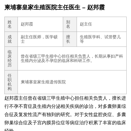
柬埔寨皇家生殖医院主任医生 – 赵邦霞
姓
别
赵邦霞
赵主任
名
名
成
副主任医师，医学硕
擅
生殖医学科、试管婴儿
就
士
长
等
临
床
曾在省级三甲生殖中心担任相关负责人，长期从事妇产科
经
生殖内分泌及不孕症的临床和科研工作。
历
任
职
柬埔寨皇家生殖遗传医院
机
构
赵邦霞主任曾在省级三甲生殖中心担任相关负责人，擅长进
行不孕不育症及生殖内分泌相关疾病的诊治，对多囊卵巢综
合征及复发性流产有独到的研究。对于女性盆腔炎症、多囊
卵巢综合症及子宫内膜异位症等病症治疗积累了丰富的临床
经验。