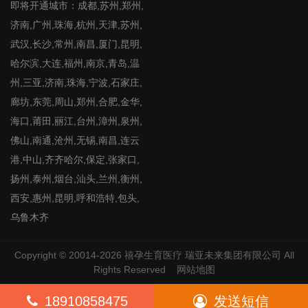
即将开通城市：成都,苏州,郑州,
济南,广州,珠海,杭州,天津,苏州,
武汉,长沙,常州,南昌,厦门,昆明,
哈尔滨,大连,福州,南京,青岛,温
州,三亚,济南,珠海,宁波,石家庄,
廊坊,东莞,周山,郑州,合肥,金华,
海口,莆田,丽江,台州,漳州,泉州,
佛山,南通,沧州,无锡,南昌,连云
港,中山,齐齐哈尔,保定,张家口,
扬州,泰州,烟台,汕头,兰州,衡州,
西安,惠州,昆明,呼和浩特,包头,
乌鲁木齐
Copyright © 20014-2026
禧孕生育医疗
瑞亚未来集团有限公司 All
Rights Reserved
网站地图
18910858475
发送短信