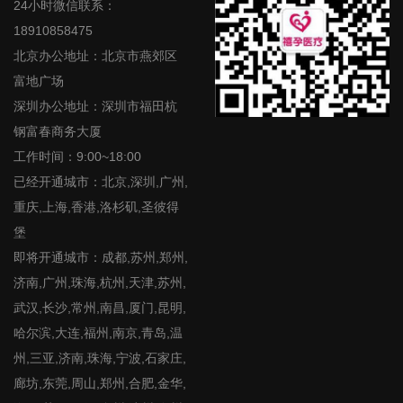
24小时微信联系：
18910858475
北京办公地址：北京市燕郊区
富地广场
深圳办公地址：深圳市福田杭
钢富春商务大厦
工作时间：9:00~18:00
已经开通城市：北京,深圳,广州,
重庆,上海,香港,洛杉矶,圣彼得
堡
即将开通城市：成都,苏州,郑州,
济南,广州,珠海,杭州,天津,苏州,
武汉,长沙,常州,南昌,厦门,昆明,
哈尔滨,大连,福州,南京,青岛,温
州,三亚,济南,珠海,宁波,石家庄,
廊坊,东莞,周山,郑州,合肥,金华,