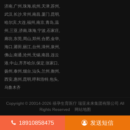
济南,广州,珠海,杭州,天津,苏州,
武汉,长沙,常州,南昌,厦门,昆明,
哈尔滨,大连,福州,南京,青岛,温
州,三亚,济南,珠海,宁波,石家庄,
廊坊,东莞,周山,郑州,合肥,金华,
海口,莆田,丽江,台州,漳州,泉州,
佛山,南通,沧州,无锡,南昌,连云
港,中山,齐齐哈尔,保定,张家口,
扬州,泰州,烟台,汕头,兰州,衡州,
西安,惠州,昆明,呼和浩特,包头,
乌鲁木齐
Copyright © 20014-2026
禧孕生育医疗
瑞亚未来集团有限公司 All
Rights Reserved
网站地图
18910858475
发送短信