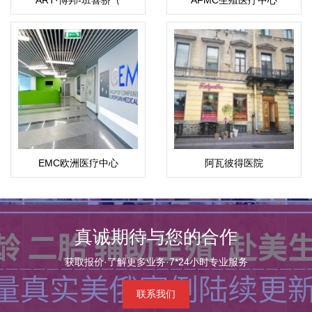
ART·博邦-班喜骄（
AFMC生殖医疗中心
Pokpong Pansrikaew）
EMC欧洲医疗中心
阿瓦彼得医院
真诚期待与您的合作
获取报价·了解更多业务·7*24小时专业服务
联系我们