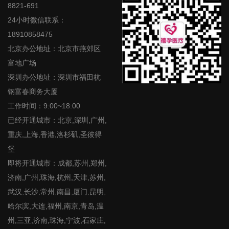
8821-691
24小时微信联系：
18910858475
北京办公地址：北京市燕郊区
富地广场
深圳办公地址：深圳市福田杭
钢富春商务大厦
工作时间：9:00~18:00
已经开通城市：北京,深圳,广州,
重庆,上海,香港,洛杉矶,圣彼得
堡
即将开通城市：成都,苏州,郑州,
济南,广州,珠海,杭州,天津,苏州,
武汉,长沙,常州,南昌,厦门,昆明,
哈尔滨,大连,福州,南京,青岛,温
州,三亚,济南,珠海,宁波,石家庄,