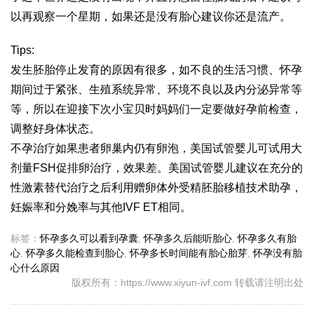
以再观察一个星期，如果还是没有胎心建议你还是流产。
Tips:
发生胚胎停止发育的原因有很多，如不良的生活习惯、怀孕
期间过于紧张、生殖系统异常、环境不良以及内分泌异常等
等，所以在迎接下次小宝贝时妈妈们一定要做好孕前检查，
调整好身体状态。
不孕治疗如果患者卵巢内仍有卵泡，美国试管婴儿可试用大
剂量FSH促排卵治疗，效果差。美国试管婴儿建议在充分的
性激素替代治疗之后利用赠卵体外受精胚胎移植技术助孕，
妊娠率和分娩率与其他IVF ET相同。
标签：
怀孕多久可以看到孕囊
,
怀孕多久后能听胎心
,
怀孕多久有胎
心
,
怀孕多久能检查到胎心
,
怀孕多长时间能有胎心胎芽
,
怀孕没有胎
心什么原因
版权所有：https://www.xiyun-ivf.com 转载请注明出处