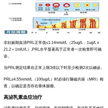
非妊娠期血清PRL正常值≤1.14nmol/L（25ug/L，1ug/L x
21.2＝1mIU/L）,PRL水平显著高于正常者一次检查即可确
诊。
当PRL测定结果在正常上限3倍以下时至少检测2次以确诊。
PRL≥4.55nmol/L（100ug/L）时必须行脑磁共振（MRI）检
查，以确定是否存在垂体腺瘤。
高泌乳素血症治疗