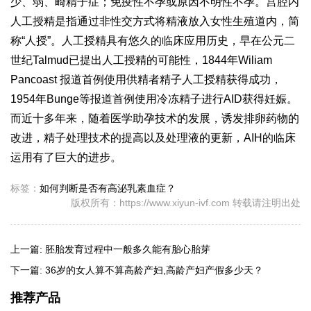
少、弱、畸精子症；免疫性不孕或原因不明性不孕。宫腔内
人工授精是指通过非性交方式将精液放入女性生殖道内，简
称“人授”。人工授精具有悠久的临床应用历史，早在公元二
世纪Talmud已提出人工授精的可能性，1844年Wiliam
Pancoast 报道首例使用供精者精子人工授精获得成功，
1954年Bunge等报道首例使用冷冻精子进行AID获得妊娠。
而近十多年来，随着医学助孕技术的发展，诱发排卵药物的
改进，精子处理技术的提高以及处理液的更新，AIH的临床
运用有了巨大的进步。
标签：
如何判断是否有高泌乳素血症？
版权所有：https://www.xiyun-ivf.com 转载请注明出处
上一篇:
胚胎发育过程中一般多久能有胎心胎芽
下一篇:
36岁的女人算不算高龄产妇,高龄产妇产假多少天？
推荐产品