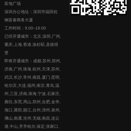
富地广场
深圳办公地址：深圳市福田杭
钢富春商务大厦
工作时间：9:00~18:00
已经开通城市：北京,深圳,广州,
重庆,上海,香港,洛杉矶,圣彼得
堡
即将开通城市：成都,苏州,郑州,
济南,广州,珠海,杭州,天津,苏州,
武汉,长沙,常州,南昌,厦门,昆明,
哈尔滨,大连,福州,南京,青岛,温
州,三亚,济南,珠海,宁波,石家庄,
廊坊,东莞,周山,郑州,合肥,金华,
海口,莆田,丽江,台州,漳州,泉州,
佛山,南通,沧州,无锡,南昌,连云
港,中山,齐齐哈尔,保定,张家口,