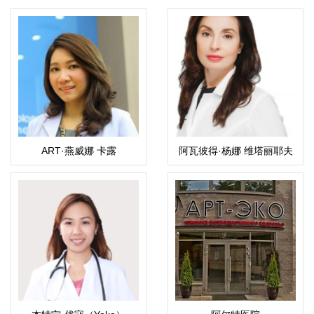
ART·燕威娜 卡露
阿瓦彼得·杨娜 维塔丽耶夫
（Weena）
娜(Yana ByanKina)