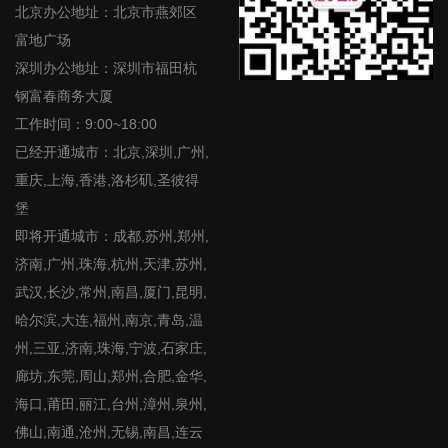
北京办公地址：北京市燕郊区
富地广场
深圳办公地址：深圳市福田杭
钢富春商务大厦
工作时间：9:00~18:00
已经开通城市：北京,深圳,广州,
重庆,上海,香港,洛杉矶,圣彼得
堡
即将开通城市：成都,苏州,郑州,
济南,广州,珠海,杭州,天津,苏州,
武汉,长沙,常州,南昌,厦门,昆明,
哈尔滨,大连,福州,南京,青岛,温
州,三亚,济南,珠海,宁波,石家庄,
廊坊,东莞,周山,郑州,合肥,金华,
海口,莆田,丽江,台州,漳州,泉州,
佛山,南通,沧州,无锡,南昌,连云