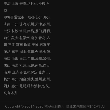
重庆,上海,香港,洛杉矶,圣彼得
堡
即将开通城市：成都,苏州,郑州,
济南,广州,珠海,杭州,天津,苏州,
武汉,长沙,常州,南昌,厦门,昆明,
哈尔滨,大连,福州,南京,青岛,温
州,三亚,济南,珠海,宁波,石家庄,
廊坊,东莞,周山,郑州,合肥,金华,
海口,莆田,丽江,台州,漳州,泉州,
佛山,南通,沧州,无锡,南昌,连云
港,中山,齐齐哈尔,保定,张家口,
扬州,泰州,烟台,汕头,兰州,衡州,
西安,惠州,昆明,呼和浩特,包头,
乌鲁木齐
Copyright © 20014-2026
禧孕生育医疗
瑞亚未来集团有限公司 All