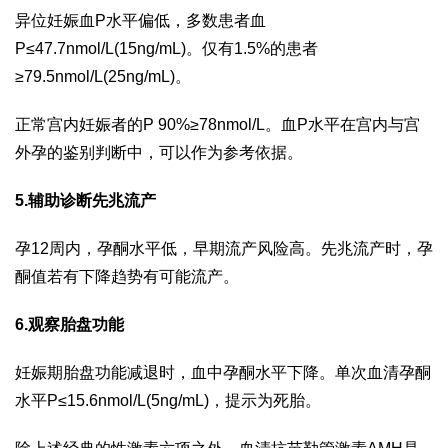
异位妊娠血P水平偏低，多数患者血
P≤47.7nmol/L(15ng/mL)。仅有1.5%的患者
≥79.5nmol/L(25ng/mL)。
正常宫内妊娠者的P 90%≥78nmol/L。血P水平在宫内与宫
外孕的鉴别判断中，可以作为参考依据。
5.辅助诊断先兆流产
孕12周内，孕酮水平低，早期流产风险高。先兆流产时，孕
酮值若有下降趋势有可能流产。
6.观察胎盘功能
妊娠期胎盘功能减退时，血中孕酮水平下降。单次血清孕酮
水平P≤15.6nmol/L(5ng/mL)，提示为死胎。