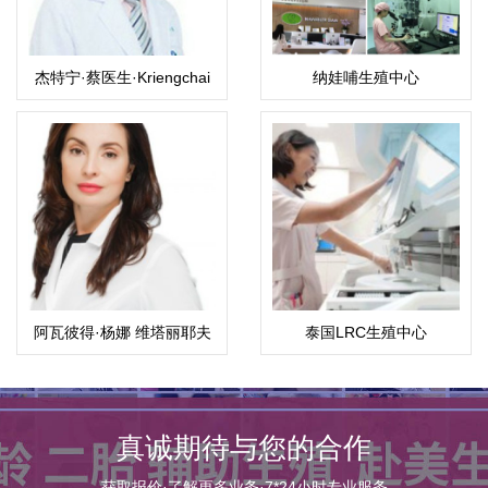
杰特宁·蔡医生·Kriengchai
纳娃哺生殖中心
Sajjachareonpong,M.D
（Nawabutr）
阿瓦彼得·杨娜 维塔丽耶夫
泰国LRC生殖中心
娜(Yana ByanKina)
真诚期待与您的合作
获取报价·了解更多业务·7*24小时专业服务