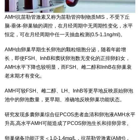
AMH抗苗勒管激素又称为苗勒管抑制物质MIS，不受下丘
脑-垂体-卵巢轴的调控，在月经周期中无周期性变化，水平
恒定，可在月经周期中任一天抽血检测(0.5-1.1ng/ml)。
AMH由卵巢早期生长卵泡的颗粒细胞分泌，随着年龄增
长，即使FSH、InhB和窦状卵泡数无变化的正排卵妇女，
AMH水平下降也较明显，而FSH、雌二醇和InhB在卵巢衰
老末期才有变化。
AMH可较FSH、雌二醇、LH、InhB等更早地反映原始卵泡
池中的卵泡数量，更早期、准确地反映卵巢功能状态。
研究发现多囊卵巢综合征PCOS患者血清和卵泡液AMH水平
升高,高水平AMH可能造成了PCOS卵泡生长和排卵异常。
卵巢储备功能正常＜1.0-1.4mg/L，抗苗勒管激素(AMH)，