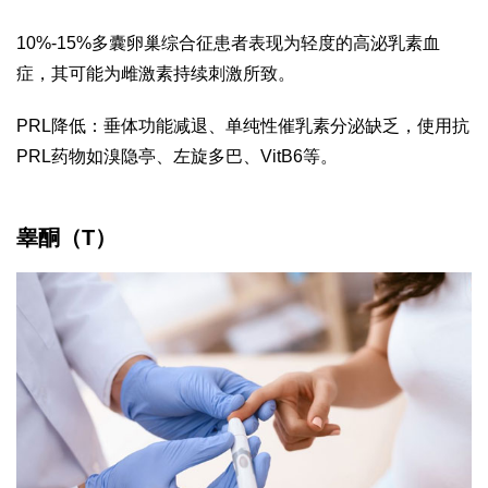
10%-15%多囊卵巢综合征患者表现为轻度的高泌乳素血
症，其可能为雌激素持续刺激所致。
PRL降低：垂体功能减退、单纯性催乳素分泌缺乏，使用抗
PRL药物如溴隐亭、左旋多巴、VitB6等。
睾酮（T）