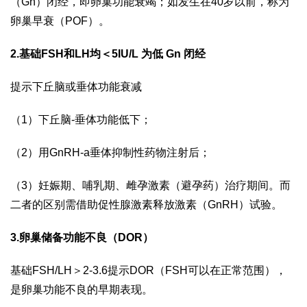
（Gn）闭经，即卵巢功能衰竭；如发生在40岁以前，称为
卵巢早衰（POF）。
2.基础FSH和LH均＜5IU/L 为低 Gn 闭经
提示下丘脑或垂体功能衰减
（1）下丘脑-垂体功能低下；
（2）用GnRH-a垂体抑制性药物注射后；
（3）妊娠期、哺乳期、雌孕激素（避孕药）治疗期间。而
二者的区别需借助促性腺激素释放激素（GnRH）试验。
3.卵巢储备功能不良（DOR）
基础FSH/LH＞2-3.6提示DOR（FSH可以在正常范围），
是卵巢功能不良的早期表现。