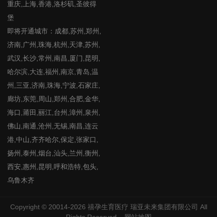
重庆,上海,香港,洛杉矶,圣彼得
堡
即将开通城市：成都,苏州,郑州,
济南,广州,珠海,杭州,天津,苏州,
武汉,长沙,常州,南昌,厦门,昆明,
哈尔滨,大连,福州,南京,青岛,温
州,三亚,济南,珠海,宁波,石家庄,
廊坊,东莞,周山,郑州,合肥,金华,
海口,莆田,丽江,台州,漳州,泉州,
佛山,南通,沧州,无锡,南昌,连云
港,中山,齐齐哈尔,保定,张家口,
扬州,泰州,烟台,汕头,兰州,衡州,
西安,惠州,昆明,呼和浩特,包头,
乌鲁木齐
Copyright © 20014-2026
禧孕生育医疗
瑞亚未来集团有限公司 All