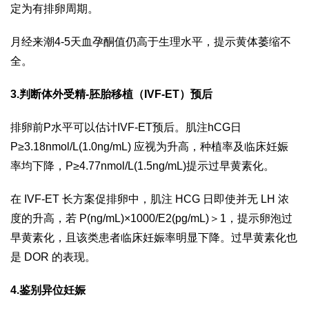
定为有排卵周期。
月经来潮4-5天血孕酮值仍高于生理水平，提示黄体萎缩不
全。
3.判断体外受精-胚胎移植（IVF-ET）预后
排卵前P水平可以估计IVF-ET预后。肌注hCG日
P≥3.18nmol/L(1.0ng/mL) 应视为升高，种植率及临床妊娠
率均下降，P≥4.77nmol/L(1.5ng/mL)提示过早黄素化。
在 IVF-ET 长方案促排卵中，肌注 HCG 日即使并无 LH 浓
度的升高，若 P(ng/mL)×1000/E2(pg/mL)＞1，提示卵泡过
早黄素化，且该类患者临床妊娠率明显下降。过早黄素化也
是 DOR 的表现。
4.鉴别异位妊娠