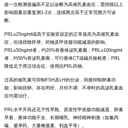
故一次检测值偏高不足以诊断为高催乳素血症，需排除以上
影响因素后重复测1-2次，连续两次高于正常范围方可诊
断。
PRL≥25ng/ml或高于实验室设定的正常值高为高催乳素血
症，但须排除怀孕、药物及甲状腺功能减退的影响。
PRL≥50ng/ml者，约20%有垂体泌乳素瘤；PRL≥100ng/ml
者，约50%有泌乳素瘤，可行垂体CT或磁共振检查；PRL
降低见于席汉综合征、使用抗PRL药物。
过高的催乳素可抑制FSH及LH的分泌，间接抑制卵巢功
能，影响排卵。存在闭经、月经不调、不孕时的高泌乳素血
症均需治疗。
PRL水平升高还见于性早熟、原发性甲状腺功能减退、卵巢
早衰、黄体功能不全、长期哺乳、神经精神刺激（如氯丙
嗪、避孕药、大量雌激素、利血平等）。