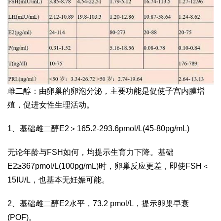
雌二醇：由卵巢的卵泡分泌，主要功能是促使子宫内膜增
殖，促进女性生理活动。
1、基础雌二醇E2＞165.2-293.6pmol/L(45-80pg/mL)
无论年龄与FSH如何，均提示生育力下降。基础
E2≥367pmol/L(100pg/mL)时，卵巢反应更差，即使FSH＜
15IU/L，也基本无妊娠可能。
2、基础雌二醇E2水平，73.2 pmol/L，提示卵巢早衰
(POF)。