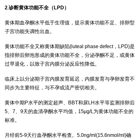
2.诊断黄体功能不全（LPD）
黄体期血孕酮水平低于生理值，提示黄体功能不足、排卵型
子宫功能失调性出血。
黄体功能不全又称黄体期缺陷(luteal phase defect，LPD)是
指排卵后卵泡形成的黄体功能不全，分泌孕酮不足，或黄体
过早退化，以致子宫内膜分泌反应性降低。
临床上以分泌期子宫内膜发育延迟，内膜发育与孕卵发育不
同步为主要特征，与不孕或流产密切相关。
黄体中期P水平的测定超声、BBT和尿LH水平等监测排卵后
5、7、9天的血清孕酮水平均值，15μg/L为黄体功能不全的
标准。
月经前5-9天行血孕酮水平检查。5.0ng/ml(15.6nmol/ml)确