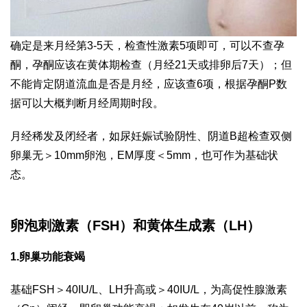
确定是来月经第3-5天，检查性激素5项即可，可以不查孕
酮，孕酮应该在黄体期检查（月经21天或排卵后7天）；但
不能肯定阴道流血是否是月经，应该查6项，根据孕酮P数
据可以大概判断月经周期时段。
月经稀发及闭经者，如尿妊娠试验阴性、阴道B超检查双侧
卵巢无＞10mm卵泡，EM厚度＜5mm，也可作为基础状
态。
卵泡刺激素（FSH）和黄体生成素（LH）
1.卵巢功能衰竭
基础FSH＞40IU/L、LH升高或＞40IU/L，为高促性腺激素