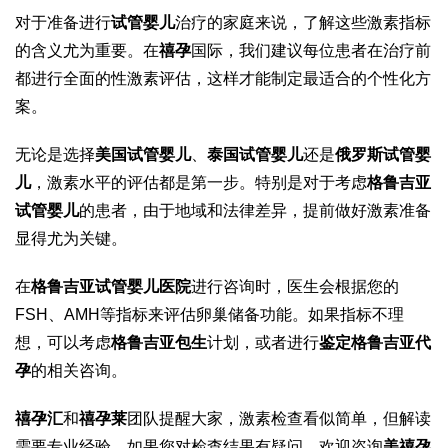
对于准备进行
试管婴儿
治疗的家庭来说，了解这些激素指标
的含义尤为重要。在
禧孕
国际，我们建议每位患者在治疗前
都进行全面的性激素评估，这样才能制定最适合的个性化方
案。
无论是选择
美国试管婴儿
、
泰国试管婴儿
还是
俄罗斯试管婴
儿
，激素水平的评估都是第一步。特别是对于考虑
格鲁吉亚
试管婴儿
的患者，由于地域和法律差异，提前做好激素准备
显得尤为关键。
在
格鲁吉亚试管婴儿医院
进行咨询时，医生会根据您的
FSH、AMH等指标来评估卵巢储备功能。如果指标不理
想，可以考虑
格鲁吉亚包生
计划，或者进行
鉴定格鲁吉亚代
孕
的相关咨询。
禧孕汇
和
禧孕莱
团队提醒大家，激素检查看似简单，但解读
需要专业经验。如果您对检查结果有疑问，欢迎咨询
美禧孕