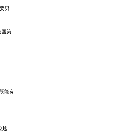
要男
美国第
，既能有
险越