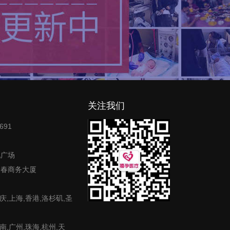
关注我们
691
地广场
富春商务大厦
庆,上海,香港,洛杉矶,圣
,广州,珠海,杭州,天