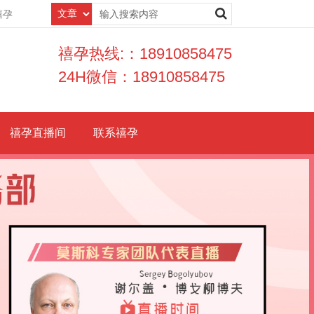
禧孕
禧孕热线:：18910858475
24H微信：18910858475
禧孕直播间
联系禧孕