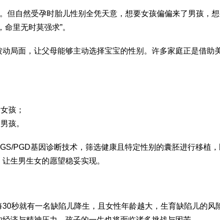
字。但自然受孕时胎儿性别全凭天意，想要女孩偏偏来了男孩，想
，命里无时莫强求”。
被动局面，让父母能够主动选择宝宝的性别。许多家庭正是借助
出女孩；
出男孩。
GS/PGD基因诊断技术，筛选健康且特定性别的囊胚进行移植
，让生男生女的愿望稳妥实现。
30秒就有一名缺陷儿降生，且女性年龄越大，生育缺陷儿的风
的经济与精神压力，孩子的一生也将面临诸多挑战与困苦。