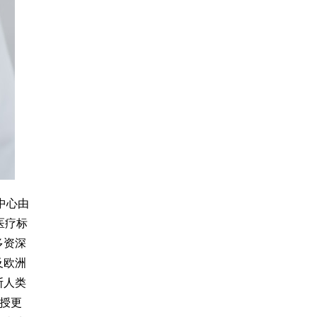
中心由
医疗标
多资深
及欧洲
斯人类
教授更