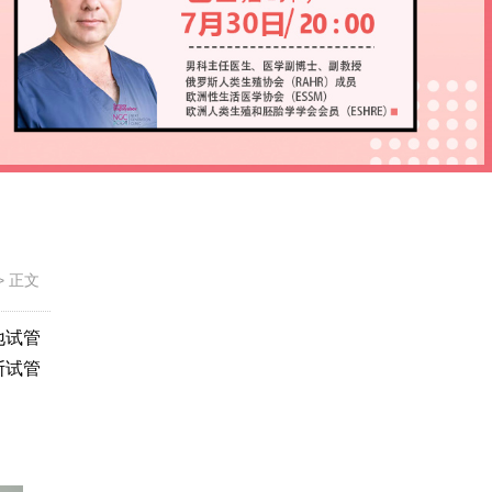
>
正文
地试管
斯试管