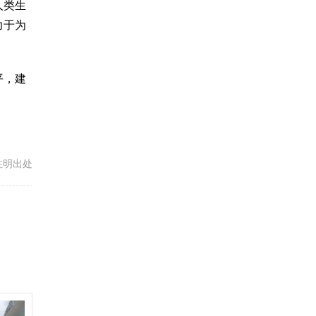
人类生
力于为
平，建
载请注明出处