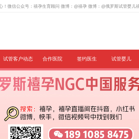
心！微信公众号：禧孕生育顾问 微博：@禧孕 微博：@俄罗斯试管婴儿
试管客户动态
合作医院
签约医生
试管婴儿