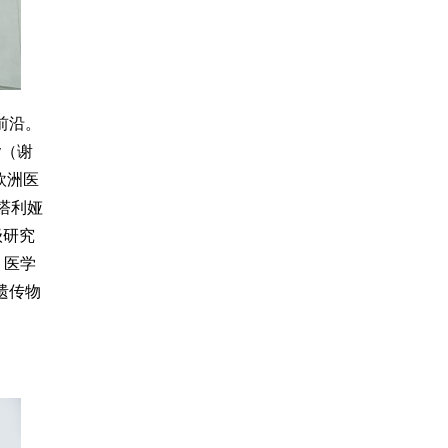
前沿。
v（谢
欧洲医
纳塔利娅
级研究
、医学
遗传物