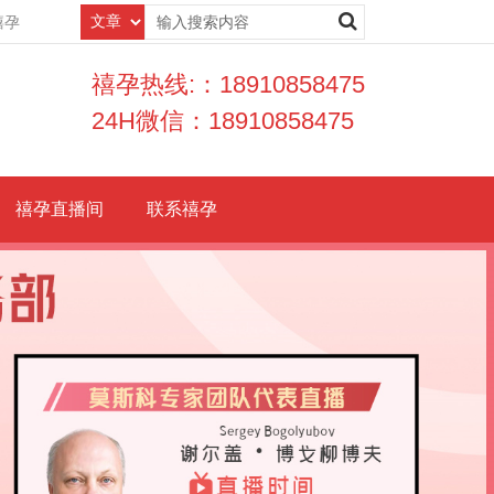
禧孕
禧孕热线:：18910858475
24H微信：18910858475
禧孕直播间
联系禧孕