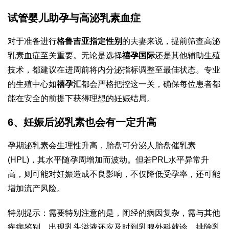
试管婴儿助孕与高泌乳素血症
对于准备进行
格鲁吉亚指定性别
的夫妻来说，提前筛查高泌
乳素血症至关重要。无论是选择
禧孕国际
还是其他辅助生殖
技术，都建议在进周前将内分泌指标调整至最佳状态。专业
的生殖中心如
禧孕汇
都会严格把控这一关，确保每位患者都
能在安全的前提下获得理想的妊娠结局。
6、妊娠后泌乳素也会有一定升高
孕期泌乳素会生理性升高，胎盘可分泌人胎盘催乳素
(HPL)，其水平随孕周增加而波动。但若PRL水平异常升
高，则可能对妊娠造成不良影响，不仅降低受孕率，还可能
增加流产风险。
特别提示：需要特别注意的是，闭经的病因复杂，需与其他
疾病鉴别。出现乳头溢液还应及时到乳腺外科就诊，排除乳