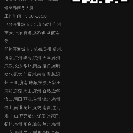
钢富春商务大厦
工作时间：9:00~18:00
已经开通城市：北京,深圳,广州,
重庆,上海,香港,洛杉矶,圣彼得
堡
即将开通城市：成都,苏州,郑州,
济南,广州,珠海,杭州,天津,苏州,
武汉,长沙,常州,南昌,厦门,昆明,
哈尔滨,大连,福州,南京,青岛,温
州,三亚,济南,珠海,宁波,石家庄,
廊坊,东莞,周山,郑州,合肥,金华,
海口,莆田,丽江,台州,漳州,泉州,
佛山,南通,沧州,无锡,南昌,连云
港,中山,齐齐哈尔,保定,张家口,
扬州,泰州,烟台,汕头,兰州,衡州,
西安,惠州,昆明,呼和浩特,包头,