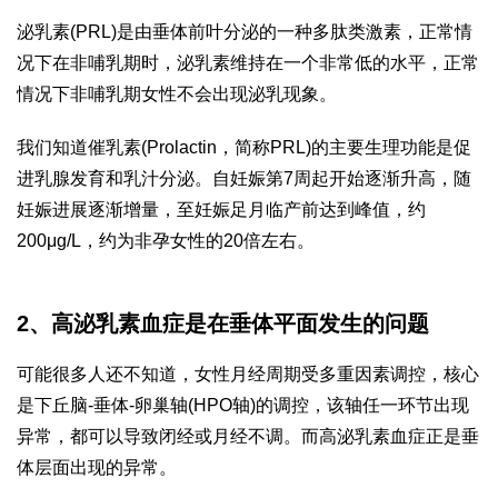
泌乳素(PRL)是由垂体前叶分泌的一种多肽类激素，正常情
况下在非哺乳期时，泌乳素维持在一个非常低的水平，正常
情况下非哺乳期女性不会出现泌乳现象。
我们知道催乳素(Prolactin，简称PRL)的主要生理功能是促
进乳腺发育和乳汁分泌。自妊娠第7周起开始逐渐升高，随
妊娠进展逐渐增量，至妊娠足月临产前达到峰值，约
200μg/L，约为非孕女性的20倍左右。
2、高泌乳素血症是在垂体平面发生的问题
可能很多人还不知道，女性月经周期受多重因素调控，核心
是下丘脑-垂体-卵巢轴(HPO轴)的调控，该轴任一环节出现
异常，都可以导致闭经或月经不调。而高泌乳素血症正是垂
体层面出现的异常。