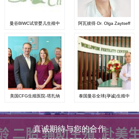
曼谷BIWC试管婴儿生殖中
阿瓦彼得·Dr. Olga Zaytseff
心
博士医生
美国CFG生殖医院-塔扎纳
泰国曼谷全球(孕诚)生殖中
总院
心
真诚期待与您的合作