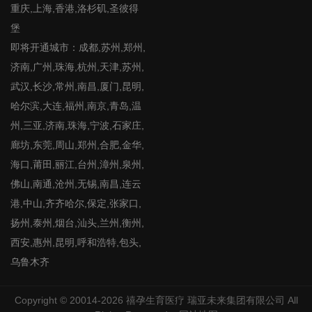
重庆,上海,香港,洛杉矶,圣彼得
堡
即将开通城市：成都,苏州,郑州,
济南,广州,珠海,杭州,天津,苏州,
武汉,长沙,常州,南昌,厦门,昆明,
哈尔滨,大连,福州,南京,青岛,温
州,三亚,济南,珠海,宁波,石家庄,
廊坊,东莞,周山,郑州,合肥,金华,
海口,莆田,丽江,台州,漳州,泉州,
佛山,南通,沧州,无锡,南昌,连云
港,中山,齐齐哈尔,保定,张家口,
扬州,泰州,烟台,汕头,兰州,衡州,
西安,惠州,昆明,呼和浩特,包头,
乌鲁木齐
Copyright © 20014-2026
禧孕生育医疗
瑞亚未来集团有限公司 All