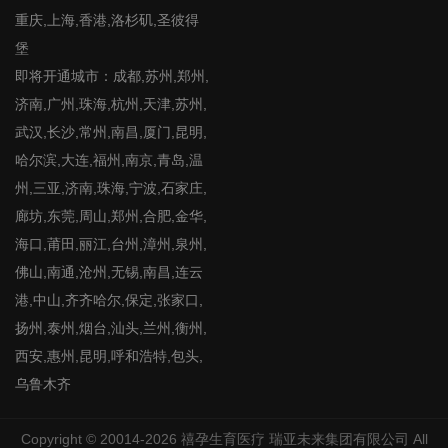
重庆,上海,香港,洛杉矶,圣彼得
堡
即将开通城市：成都,苏州,郑州,
济南,广州,珠海,杭州,天津,苏州,
武汉,长沙,常州,南昌,厦门,昆明,
哈尔滨,大连,福州,南京,青岛,温
州,三亚,济南,珠海,宁波,石家庄,
廊坊,东莞,周山,郑州,合肥,金华,
海口,莆田,丽江,台州,漳州,泉州,
佛山,南通,沧州,无锡,南昌,连云
港,中山,齐齐哈尔,保定,张家口,
扬州,泰州,烟台,汕头,兰州,衡州,
西安,惠州,昆明,呼和浩特,包头,
乌鲁木齐
Copyright © 20014-2026
禧孕生育医疗
瑞亚未来集团有限公司 All