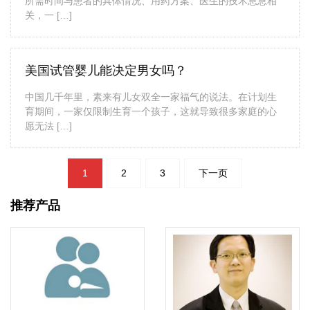
所需时间与患者的具体情况、用药方案、医生的技术息息相
关，一 […]
美国试管婴儿能决定男女吗？
中国几千年里，素来有儿女双全一家福气的说法。在计划生
育期间，一家仅限制生育一个孩子，这就导致很多家庭的心
愿无法 […]
文
1
2
3
下一页
章
导
航
推荐产品