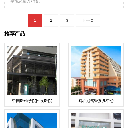
季钢总监的介绍。
文
1
2
3
下一页
章
导
航
推荐产品
中国医药学院附设医院
威塔尼试管婴儿中心
(Vejthani)